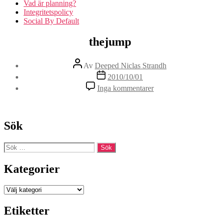
Vad är planning?
Integritetspolicy
Social By Default
thejump
Inläggsförfattare
Av
Deeped Niclas Strandh
Inläggsdatum
2010/10/01
till
Inga kommentarer
thejump
Sök
Sök
efter:
Kategorier
Kategorier
Etiketter