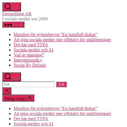
Hoppa
Sök
till
Deepedition AB
innehåll
I sociala medier sen 2009
Meny
Manifest för nyhetsbrevet ”En handfull länkar”
Att göra sociala medier mer effektivt för småföretagare
Det här med TTPA
Sociala medier och AI
Vad är planning?
Integritetspolicy
Social By Default
Sök
Sök
efter:
Stäng
sökningen
Stäng menyn
Manifest för nyhetsbrevet ”En handfull länkar”
Att göra sociala medier mer effektivt för småföretagare
Det här med TTPA
Sociala medier och AI