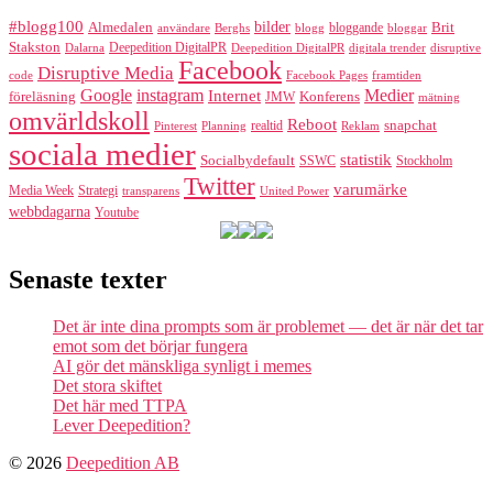
#blogg100
bilder
Almedalen
bloggande
Brit
Berghs
blogg
bloggar
användare
Stakston
Deepedition DigitalPR
Dalarna
Deepedition DigitalPR
digitala trender
disruptive
Facebook
Disruptive Media
code
Facebook Pages
framtiden
Google
instagram
Medier
Internet
föreläsning
Konferens
JMW
mätning
omvärldskoll
Reboot
realtid
snapchat
Pinterest
Reklam
Planning
sociala medier
statistik
Socialbydefault
SSWC
Stockholm
Twitter
varumärke
Media Week
Strategi
transparens
United Power
webbdagarna
Youtube
Senaste texter
Det är inte dina prompts som är problemet — det är när det tar
emot som det börjar fungera
AI gör det mänskliga synligt i memes
Det stora skiftet
Det här med TTPA
Lever Deepedition?
© 2026
Deepedition AB