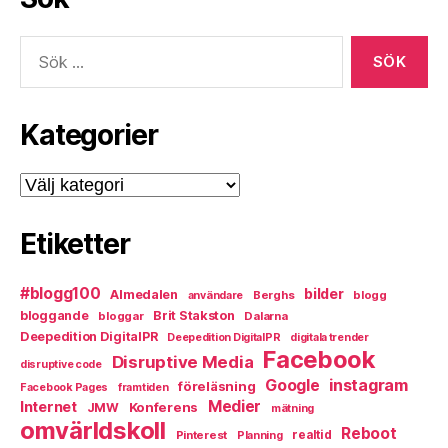
Sök
efter:
Kategorier
Kategorier
Etiketter
#blogg100
bilder
Almedalen
Berghs
blogg
användare
bloggande
Brit Stakston
bloggar
Dalarna
Deepedition DigitalPR
Deepedition DigitalPR
digitala trender
Facebook
Disruptive Media
disruptive code
instagram
Google
föreläsning
Facebook Pages
framtiden
Medier
Internet
Konferens
JMW
mätning
omvärldskoll
Reboot
Pinterest
realtid
Planning