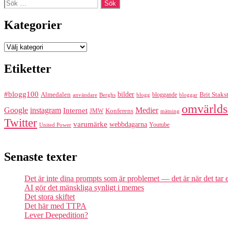
Sök
efter:
Kategorier
Kategorier
Etiketter
#blogg100
bilder
Almedalen
bloggande
Brit Staks
Berghs
blogg
bloggar
användare
omvärlds
Google
instagram
Medier
Internet
Konferens
JMW
mätning
Twitter
varumärke
webbdagarna
Youtube
United Power
Senaste texter
Det är inte dina prompts som är problemet — det är när det tar
AI gör det mänskliga synligt i memes
Det stora skiftet
Det här med TTPA
Lever Deepedition?