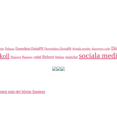
Di
ton
Deepedition DigitalPR
Dalarna
Deepedition DigitalPR
digitala trender
disruptive code
sociala medi
koll
Reboot
realtid
snapchat
Pinterest
Reklam
Planning
 emot som det börjar fungera