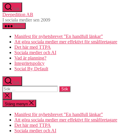
Hoppa
Sök
till
Deepedition AB
innehåll
I sociala medier sen 2009
Meny
Manifest för nyhetsbrevet ”En handfull länkar”
Att göra sociala medier mer effektivt för småföretagare
Det här med TTPA
Sociala medier och AI
Vad är planning?
Integritetspolicy
Social By Default
Sök
Sök
efter:
Stäng
sökningen
Stäng menyn
Manifest för nyhetsbrevet ”En handfull länkar”
Att göra sociala medier mer effektivt för småföretagare
Det här med TTPA
Sociala medier och AI