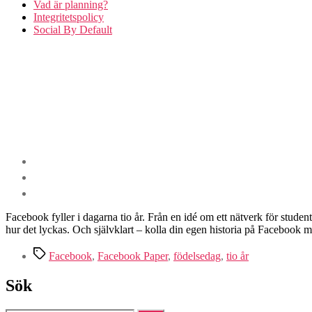
Vad är planning?
Integritetspolicy
Social By Default
Facebook fyller i dagarna tio år. Från en idé om ett nätverk för student
hur det lyckas. Och självklart – kolla din egen historia på Facebook 
Etiketter
Facebook
,
Facebook Paper
,
födelsedag
,
tio år
Sök