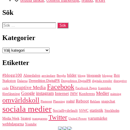
brutna länkar
,
content marketing
,
realtid
,
texter
Sök
Sök
efter:
Kategorier
Kategorier
Etiketter
#blogg100
bilder
Almedalen
bloggande
Brit
Berghs
blogg
bloggar
användare
Stakston
Deepedition DigitalPR
Dalarna
Deepedition DigitalPR
digitala trender
disruptive
Facebook
Disruptive Media
code
Facebook Pages
framtiden
Google
instagram
Medier
Internet
föreläsning
Konferens
JMW
mätning
omvärldskoll
Reboot
realtid
snapchat
Pinterest
Reklam
Planning
sociala medier
statistik
Socialbydefault
SSWC
Stockholm
Twitter
varumärke
Media Week
Strategi
transparens
United Power
webbdagarna
Youtube