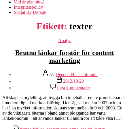
Vad är planning?
Integritetspolicy
Social By Default
Etikett:
texter
Kategorier
Analys
Brutna länkar förstör för content
marketing
Inläggsförfattare
Av
Deeped Niclas Strandh
Inläggsdatum
2013/10/20
Inga kommentarer
Att skapa storytelling, att bygga bra innehåll är en av grundstenarna
i modern digital marknadsföring. Det sägs att mellan 2003 och nu
har lika mycket information skapats som mellan år 0 och 2003. En
av de viktigaste bitarna i bland annat bloggande har varit
länkekonomin – att använda länkar till andra för att både visa […]
Etiketter