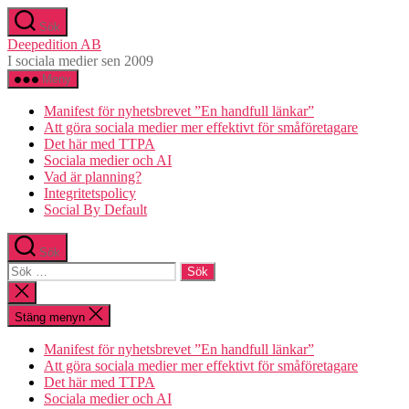
Hoppa
Sök
till
Deepedition AB
innehåll
I sociala medier sen 2009
Meny
Manifest för nyhetsbrevet ”En handfull länkar”
Att göra sociala medier mer effektivt för småföretagare
Det här med TTPA
Sociala medier och AI
Vad är planning?
Integritetspolicy
Social By Default
Sök
Sök
efter:
Stäng
sökningen
Stäng menyn
Manifest för nyhetsbrevet ”En handfull länkar”
Att göra sociala medier mer effektivt för småföretagare
Det här med TTPA
Sociala medier och AI