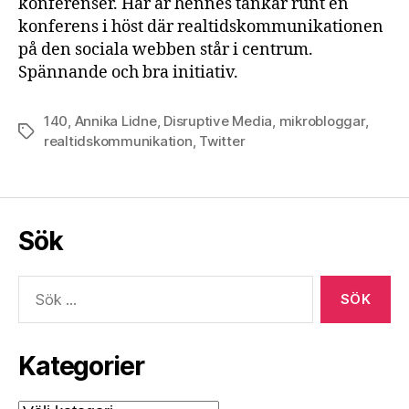
konferenser. Här är hennes tankar runt en
konferens i höst där realtidskommunikationen
på den sociala webben står i centrum.
Spännande och bra initiativ.
140
,
Annika Lidne
,
Disruptive Media
,
mikrobloggar
,
Etiketter
realtidskommunikation
,
Twitter
Sök
Sök
efter:
Kategorier
Kategorier