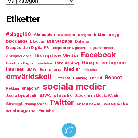
Etiketter
#blogg100
bilder
Almedalen
Berghs
blogg
användare
bloggande
Brit Stakston
bloggar
Dalarna
Deepedition DigitalPR
Deepedition DigitalPR
digitala trender
Facebook
Disruptive Media
disruptive code
instagram
Google
föreläsning
Facebook Pages
framtiden
Medier
Internet
Konferens
JMW
mätning
omvärldskoll
Reboot
Pinterest
realtid
Planning
sociala medier
snapchat
Reklam
statistik
Socialbydefault
SSWC
Stockholm Media Week
Twitter
varumärke
Strategi
transparens
United Power
webbdagarna
Youtube