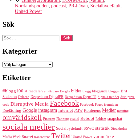
GullbergNordström
,
LOAMJOM
,
Nattluft
,
2014
Norrlandspodden
,
podcast
,
PR-häxan
,
Socialbydefault
,
United Power
Sök
Sök
efter:
Kategorier
Kategorier
Etiketter
#blogg100
bilder
Almedalen
bloggande
Brit
Berghs
blogg
bloggar
användare
Stakston
Deepedition DigitalPR
Dalarna
Deepedition DigitalPR
digitala trender
disruptive
Facebook
Disruptive Media
code
Facebook Pages
framtiden
Google
instagram
Medier
Internet
föreläsning
Konferens
JMW
mätning
omvärldskoll
Reboot
realtid
snapchat
Pinterest
Reklam
Planning
sociala medier
statistik
Socialbydefault
SSWC
Stockholm
Twitter
varumärke
Media Week
Strategi
transparens
United Power