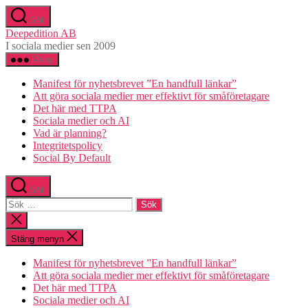
Hoppa
Sök
till
Deepedition AB
innehåll
I sociala medier sen 2009
Meny
Manifest för nyhetsbrevet ”En handfull länkar”
Att göra sociala medier mer effektivt för småföretagare
Det här med TTPA
Sociala medier och AI
Vad är planning?
Integritetspolicy
Social By Default
Sök
Sök
efter:
Stäng
sökningen
Stäng menyn
Manifest för nyhetsbrevet ”En handfull länkar”
Att göra sociala medier mer effektivt för småföretagare
Det här med TTPA
Sociala medier och AI