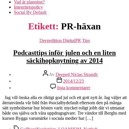
Vad är planning?
Integritetspolicy
Social By Default
Etikett:
PR-häxan
Kategorier
Deepedition DigitalPR
Tips
Podcasttips inför julen och en liten
säckihopknytning av 2014
Inläggsförfattare
Av
Deeped Niclas Strandh
Inläggsdatum
2014/12/23
till
Inga kommentarer
Podcasttips
inför
Jag vill önska alla en riktigt god jul och ett gott nytt år. Jag väljer att
julen
återanvända vår bild från #socialbydefault eftersom den på många
och
sätt symboliserar hur hösten varit: mycket roligt jobb där vi utmanat
en
både oss själva och våra uppdragsgivare. Tre vändor till Berghs med
liten
kursen Bygga varumärke i sociala medier har […]
säckihopknytning
av
Etiketter