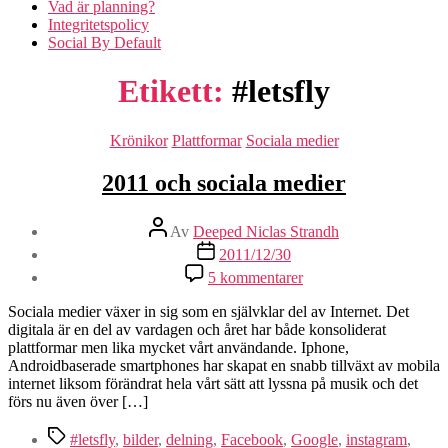
Vad är planning?
Integritetspolicy
Social By Default
Etikett:
#letsfly
Kategorier
Krönikor
Plattformar
Sociala medier
2011 och sociala medier
Inläggsförfattare
Av
Deeped Niclas Strandh
Inläggsdatum
2011/12/30
till
5 kommentarer
2011
och
Sociala medier växer in sig som en självklar del av Internet. Det
sociala
digitala är en del av vardagen och året har både konsoliderat
medier
plattformar men lika mycket vårt användande. Iphone,
Androidbaserade smartphones har skapat en snabb tillväxt av mobila
internet liksom förändrat hela vårt sätt att lyssna på musik och det
förs nu även över […]
Etiketter
#letsfly
,
bilder
,
delning
,
Facebook
,
Google
,
instagram
,