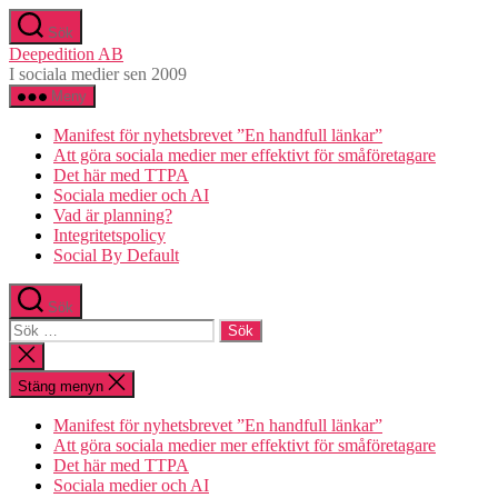
Hoppa
Sök
till
Deepedition AB
innehåll
I sociala medier sen 2009
Meny
Manifest för nyhetsbrevet ”En handfull länkar”
Att göra sociala medier mer effektivt för småföretagare
Det här med TTPA
Sociala medier och AI
Vad är planning?
Integritetspolicy
Social By Default
Sök
Sök
efter:
Stäng
sökningen
Stäng menyn
Manifest för nyhetsbrevet ”En handfull länkar”
Att göra sociala medier mer effektivt för småföretagare
Det här med TTPA
Sociala medier och AI