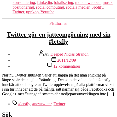
konsolidering
,
Linkedin
,
lokalisering
,
mobila webben
,
musik
,
positionering
,
social computing
,
sociala medier
,
Spotify
,
Twitter
,
uppköp
,
Youtube
Kategorier
Plattformar
Twitter gör en jätteomgörning med sin
#letsfly
Inläggsförfattare
Av
Deeped Niclas Strandh
Inläggsdatum
2011/12/09
till
12 kommentarer
Twitter
gör
När nu Twitter slutligen väljer att släppa på det man snickrat på
en
länge så är det en jätteförändring. Det som de valt att kalla #letsfly
jätteomgörning
innebär att de integrerar Twitterupplevelsen på alla plattformar vilket
med
i sin tur innebär att de på många sätt närmar sig både Facebooks och
sin
Google+ mer ”stängda” system där tredjepartsutvecklingen inte […]
#letsfly
Etiketter
#letsfly
,
#newtwitter
,
Twitter
Sök