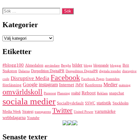
Sök
efter:
Kategorier
Kategorier
Etiketter
#blogg100
bilder
Almedalen
bloggande
Brit
Berghs
blogg
bloggar
användare
Stakston
Deepedition DigitalPR
Dalarna
Deepedition DigitalPR
digitala trender
disruptive
Facebook
Disruptive Media
code
Facebook Pages
framtiden
Google
instagram
Medier
Internet
föreläsning
Konferens
JMW
mätning
omvärldskoll
Reboot
realtid
snapchat
Pinterest
Reklam
Planning
sociala medier
statistik
Socialbydefault
SSWC
Stockholm
Twitter
varumärke
Media Week
Strategi
transparens
United Power
webbdagarna
Youtube
Senaste texter