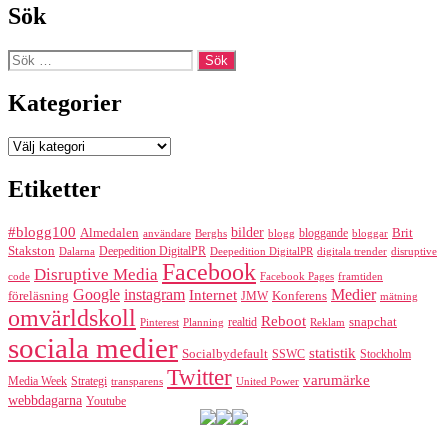
Sök
Sök
efter:
Kategorier
Kategorier
Etiketter
#blogg100
bilder
Almedalen
bloggande
Brit
Berghs
blogg
bloggar
användare
Stakston
Deepedition DigitalPR
Dalarna
Deepedition DigitalPR
digitala trender
disruptive
Facebook
Disruptive Media
code
Facebook Pages
framtiden
Google
instagram
Medier
Internet
föreläsning
Konferens
JMW
mätning
omvärldskoll
Reboot
realtid
snapchat
Pinterest
Reklam
Planning
sociala medier
statistik
Socialbydefault
SSWC
Stockholm
Twitter
varumärke
Media Week
Strategi
transparens
United Power
webbdagarna
Youtube