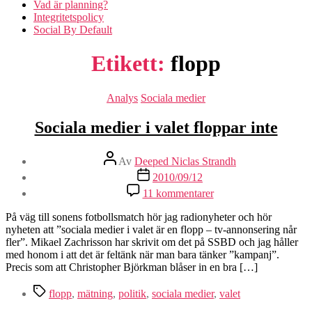
Vad är planning?
Integritetspolicy
Social By Default
Etikett:
flopp
Kategorier
Analys
Sociala medier
Sociala medier i valet floppar inte
Inläggsförfattare
Av
Deeped Niclas Strandh
Inläggsdatum
2010/09/12
till
11 kommentarer
Sociala
medier
På väg till sonens fotbollsmatch hör jag radionyheter och hör
i
nyheten att ”sociala medier i valet är en flopp – tv-annonsering når
valet
fler”. Mikael Zachrisson har skrivit om det på SSBD och jag håller
floppar
med honom i att det är feltänk när man bara tänker ”kampanj”.
inte
Precis som att Christopher Björkman blåser in en bra […]
Etiketter
flopp
,
mätning
,
politik
,
sociala medier
,
valet