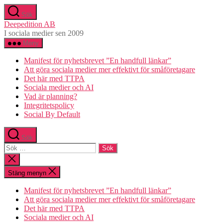
Hoppa
Sök
till
Deepedition AB
innehåll
I sociala medier sen 2009
Meny
Manifest för nyhetsbrevet ”En handfull länkar”
Att göra sociala medier mer effektivt för småföretagare
Det här med TTPA
Sociala medier och AI
Vad är planning?
Integritetspolicy
Social By Default
Sök
Sök
efter:
Stäng
sökningen
Stäng menyn
Manifest för nyhetsbrevet ”En handfull länkar”
Att göra sociala medier mer effektivt för småföretagare
Det här med TTPA
Sociala medier och AI