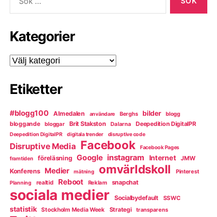
efter:
Kategorier
Kategorier
Etiketter
#blogg100
bilder
Almedalen
Berghs
blogg
användare
bloggande
Brit Stakston
Deepedition DigitalPR
bloggar
Dalarna
Deepedition DigitalPR
digitala trender
disruptive code
Facebook
Disruptive Media
Facebook Pages
instagram
Google
Internet
föreläsning
JMW
framtiden
omvärldskoll
Medier
Konferens
Pinterest
mätning
Reboot
snapchat
realtid
Reklam
Planning
sociala medier
Socialbydefault
SSWC
statistik
Strategi
Stockholm Media Week
transparens