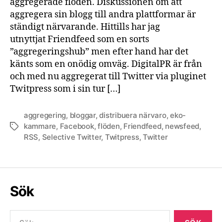
aggregerade flöden. Diskussionen om att
aggregera sin blogg till andra plattformar är
ständigt närvarande. Hittills har jag
utnyttjat Friendfeed som en sorts
”aggregeringshub” men efter hand har det
känts som en onödig omväg. DigitalPR är från
och med nu aggregerat till Twitter via pluginet
Twitpress som i sin tur […]
aggregering
,
bloggar
,
distribuera närvaro
,
eko-
kammare
,
Facebook
,
flöden
,
Friendfeed
,
newsfeed
,
Etiketter
RSS
,
Selective Twitter
,
Twitpress
,
Twitter
Sök
Sök