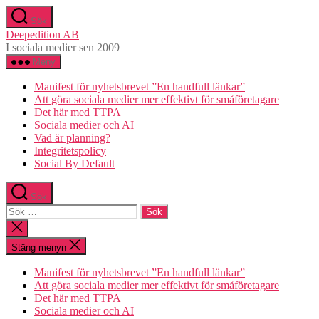
Hoppa
Sök
till
Deepedition AB
innehåll
I sociala medier sen 2009
Meny
Manifest för nyhetsbrevet ”En handfull länkar”
Att göra sociala medier mer effektivt för småföretagare
Det här med TTPA
Sociala medier och AI
Vad är planning?
Integritetspolicy
Social By Default
Sök
Sök
efter:
Stäng
sökningen
Stäng menyn
Manifest för nyhetsbrevet ”En handfull länkar”
Att göra sociala medier mer effektivt för småföretagare
Det här med TTPA
Sociala medier och AI