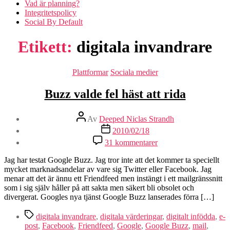
Vad är planning?
Integritetspolicy
Social By Default
Etikett:
digitala invandrare
Kategorier
Plattformar
Sociala medier
Buzz valde fel häst att rida
Inläggsförfattare
Av
Deeped Niclas Strandh
Inläggsdatum
2010/02/18
till
31 kommentarer
Buzz
valde
Jag har testat Google Buzz. Jag tror inte att det kommer ta speciellt
fel
mycket marknadsandelar av vare sig Twitter eller Facebook. Jag
häst
menar att det är ännu ett Friendfeed men instängt i ett mailgränssnitt
att
som i sig själv håller på att sakta men säkert bli obsolet och
rida
divergerat. Googles nya tjänst Google Buzz lanserades förra […]
Etiketter
digitala invandrare
,
digitala värderingar
,
digitalt infödda
,
e-
post
,
Facebook
,
Friendfeed
,
Google
,
Google Buzz
,
mail
,