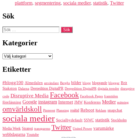
plattform
,
segmentering
,
sociala medier
,
statistik
,
Twitter
Sök
Sök
efter:
Kategorier
Kategorier
Etiketter
#blogg100
bilder
Almedalen
bloggande
Brit
Berghs
blogg
bloggar
användare
Stakston
Deepedition DigitalPR
Dalarna
Deepedition DigitalPR
digitala trender
disruptive
Facebook
Disruptive Media
code
Facebook Pages
framtiden
Google
instagram
Medier
Internet
föreläsning
Konferens
JMW
mätning
omvärldskoll
Reboot
realtid
snapchat
Pinterest
Reklam
Planning
sociala medier
statistik
Socialbydefault
SSWC
Stockholm
Twitter
varumärke
Media Week
Strategi
transparens
United Power
webbdagarna
Youtube