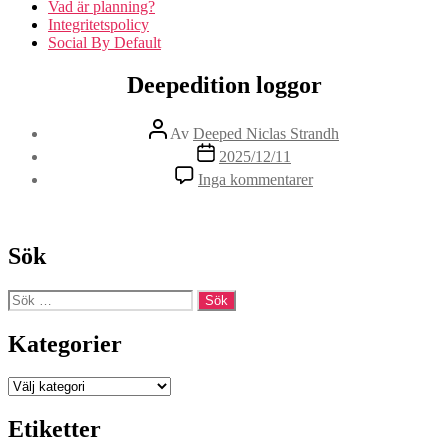
Vad är planning?
Integritetspolicy
Social By Default
Deepedition loggor
Inläggsförfattare
Av
Deeped Niclas Strandh
Inläggsdatum
2025/12/11
till
Inga kommentarer
Deepedition
loggor
Sök
Sök
efter:
Kategorier
Kategorier
Etiketter