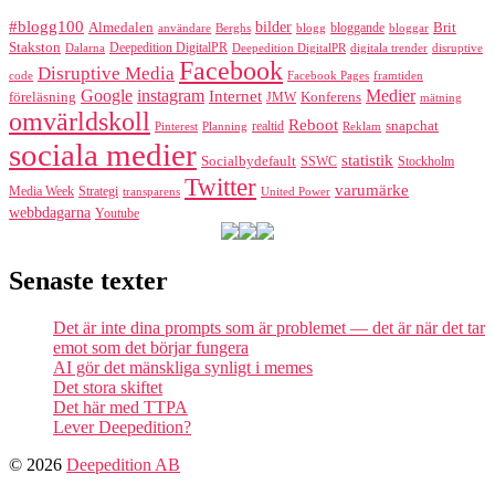
#blogg100
bilder
Almedalen
bloggande
Brit
Berghs
blogg
bloggar
användare
Stakston
Deepedition DigitalPR
Dalarna
Deepedition DigitalPR
digitala trender
disruptive
Facebook
Disruptive Media
code
Facebook Pages
framtiden
Google
instagram
Medier
Internet
föreläsning
Konferens
JMW
mätning
omvärldskoll
Reboot
realtid
snapchat
Pinterest
Reklam
Planning
sociala medier
statistik
Socialbydefault
SSWC
Stockholm
Twitter
varumärke
Media Week
Strategi
transparens
United Power
webbdagarna
Youtube
Senaste texter
Det är inte dina prompts som är problemet — det är när det tar
emot som det börjar fungera
AI gör det mänskliga synligt i memes
Det stora skiftet
Det här med TTPA
Lever Deepedition?
© 2026
Deepedition AB