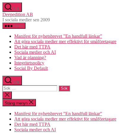
Hoppa
Sök
till
Deepedition AB
innehåll
I sociala medier sen 2009
Meny
Manifest för nyhetsbrevet ”En handfull länkar”
Att göra sociala medier mer effektivt för småföretagare
Det här med TTPA
Sociala medier och AI
Vad är planning?
Integritetspolicy
Social By Default
Sök
Sök
efter:
Stäng
sökningen
Stäng menyn
Manifest för nyhetsbrevet ”En handfull länkar”
Att göra sociala medier mer effektivt för småföretagare
Det här med TTPA
Sociala medier och AI