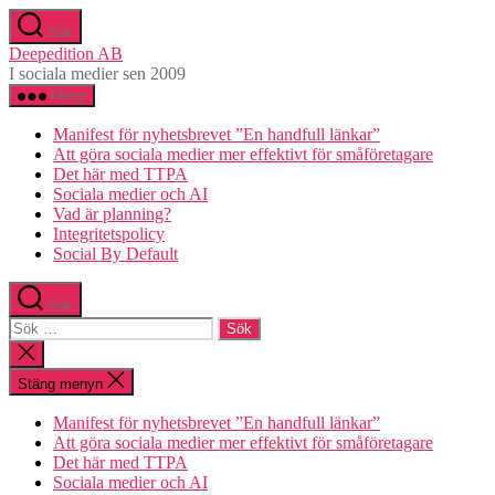
Hoppa
Sök
till
Deepedition AB
innehåll
I sociala medier sen 2009
Meny
Manifest för nyhetsbrevet ”En handfull länkar”
Att göra sociala medier mer effektivt för småföretagare
Det här med TTPA
Sociala medier och AI
Vad är planning?
Integritetspolicy
Social By Default
Sök
Sök
efter:
Stäng
sökningen
Stäng menyn
Manifest för nyhetsbrevet ”En handfull länkar”
Att göra sociala medier mer effektivt för småföretagare
Det här med TTPA
Sociala medier och AI