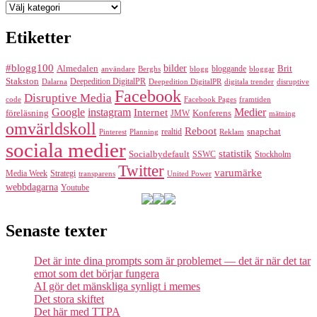
Kategorier
Etiketter
#blogg100
bilder
Almedalen
bloggande
Brit
Berghs
blogg
bloggar
användare
Stakston
Deepedition DigitalPR
Dalarna
Deepedition DigitalPR
digitala trender
disruptive
Facebook
Disruptive Media
code
Facebook Pages
framtiden
Google
instagram
Medier
Internet
föreläsning
Konferens
JMW
mätning
omvärldskoll
Reboot
realtid
snapchat
Pinterest
Reklam
Planning
sociala medier
statistik
Socialbydefault
SSWC
Stockholm
Twitter
varumärke
Media Week
Strategi
transparens
United Power
webbdagarna
Youtube
Senaste texter
Det är inte dina prompts som är problemet — det är när det tar
emot som det börjar fungera
AI gör det mänskliga synligt i memes
Det stora skiftet
Det här med TTPA