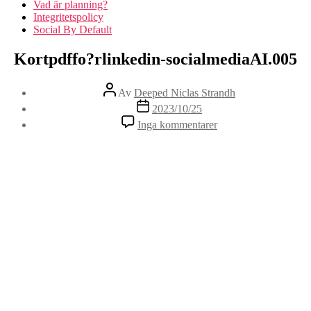
Vad är planning?
Integritetspolicy
Social By Default
Kortpdffo?rlinkedin-socialmediaAI.005
Inläggsförfattare
Av
Deeped Niclas Strandh
Inläggsdatum
2023/10/25
Inga kommentarer