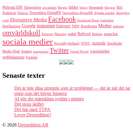
#blogg100
bilder
Almedalen
bloggande
Brit
Berghs
blogg
bloggar
användare
Stakston
Deepedition DigitalPR
Dalarna
Deepedition DigitalPR
digitala trender
disruptive
Facebook
Disruptive Media
code
Facebook Pages
framtiden
Google
instagram
Medier
Internet
föreläsning
Konferens
JMW
mätning
omvärldskoll
Reboot
realtid
snapchat
Pinterest
Reklam
Planning
sociala medier
statistik
Socialbydefault
SSWC
Stockholm
Twitter
varumärke
Media Week
Strategi
transparens
United Power
webbdagarna
Youtube
Senaste texter
Det är inte dina prompts som är problemet — det är när det tar
emot som det börjar fungera
AI gör det mänskliga synligt i memes
Det stora skiftet
Det här med TTPA
Lever Deepedition?
© 2026
Deepedition AB