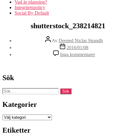
Vad är planning?
Integritetspolicy
Social By Default
shutterstock_238214821
Inläggsförfattare
Av
Deeped Niclas Strandh
Inläggsdatum
2016/01/08
till
Inga kommentarer
shutterstock_238214
Sök
Sök
efter:
Kategorier
Kategorier
Etiketter