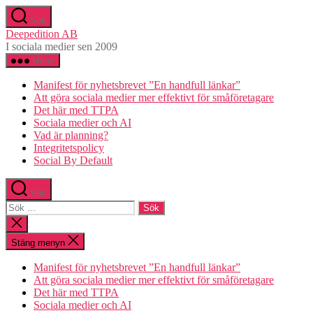
Hoppa
Sök
till
Deepedition AB
innehåll
I sociala medier sen 2009
Meny
Manifest för nyhetsbrevet ”En handfull länkar”
Att göra sociala medier mer effektivt för småföretagare
Det här med TTPA
Sociala medier och AI
Vad är planning?
Integritetspolicy
Social By Default
Sök
Sök
efter:
Stäng
sökningen
Stäng menyn
Manifest för nyhetsbrevet ”En handfull länkar”
Att göra sociala medier mer effektivt för småföretagare
Det här med TTPA
Sociala medier och AI