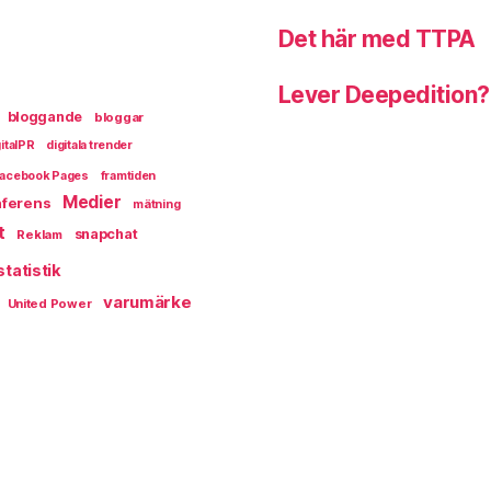
Det här med TTPA
Lever Deepedition?
bloggande
bloggar
italPR
digitala trender
acebook Pages
framtiden
Medier
ferens
mätning
t
snapchat
Reklam
statistik
varumärke
United Power