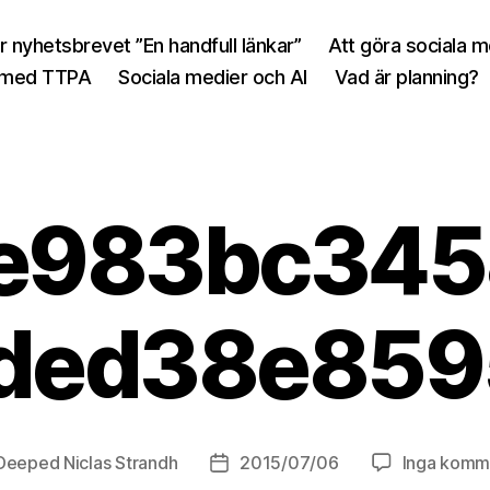
r nyhetsbrevet ”En handfull länkar”
Att göra sociala 
 med TTPA
Sociala medier och AI
Vad är planning?
e983bc34
fded38e859
Deeped Niclas Strandh
2015/07/06
Inga komm
sförfattare
Inläggsdatum