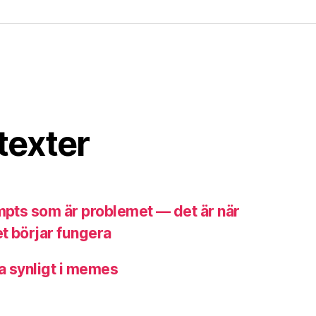
texter
ompts som är problemet — det är när
t börjar fungera
a synligt i memes