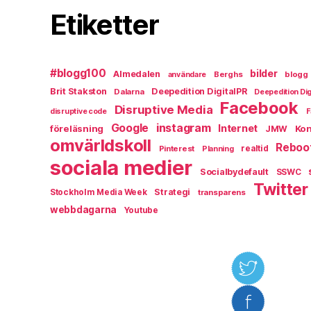
Etiketter
#blogg100
bilder
Almedalen
Berghs
blogg
användare
Brit Stakston
Deepedition DigitalPR
Dalarna
Deepedition Dig
Facebook
Disruptive Media
disruptive code
F
instagram
Google
Internet
föreläsning
Kon
JMW
omvärldskoll
Reboo
Pinterest
realtid
Planning
sociala medier
Socialbydefault
SSWC
Twitter
Strategi
Stockholm Media Week
transparens
webbdagarna
Youtube