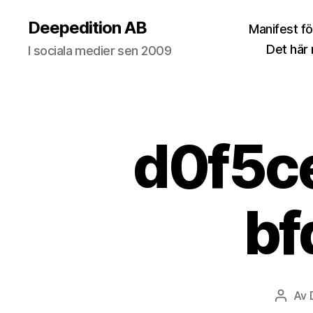
Deepedition AB
Manifest fö
Det här
I sociala medier sen 2009
d0f5c
b
Av
Inlägg