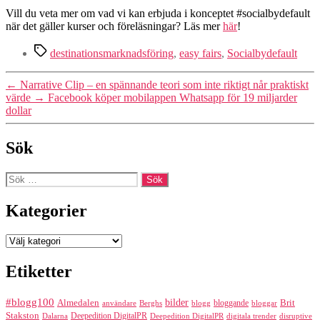
Vill du veta mer om vad vi kan erbjuda i konceptet #socialbydefault
när det gäller kurser och föreläsningar? Läs mer
här
!
Etiketter
destinationsmarknadsföring
,
easy fairs
,
Socialbydefault
←
Narrative Clip – en spännande teori som inte riktigt når praktiskt
värde
→
Facebook köper mobilappen Whatsapp för 19 miljarder
dollar
Sök
Sök
efter:
Kategorier
Kategorier
Etiketter
#blogg100
bilder
Almedalen
bloggande
Brit
Berghs
blogg
bloggar
användare
Stakston
Deepedition DigitalPR
Dalarna
Deepedition DigitalPR
digitala trender
disruptive