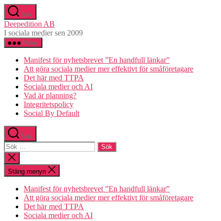
Hoppa
Sök
till
Deepedition AB
innehåll
I sociala medier sen 2009
Meny
Manifest för nyhetsbrevet ”En handfull länkar”
Att göra sociala medier mer effektivt för småföretagare
Det här med TTPA
Sociala medier och AI
Vad är planning?
Integritetspolicy
Social By Default
Sök
Sök
efter:
Stäng
sökningen
Stäng menyn
Manifest för nyhetsbrevet ”En handfull länkar”
Att göra sociala medier mer effektivt för småföretagare
Det här med TTPA
Sociala medier och AI