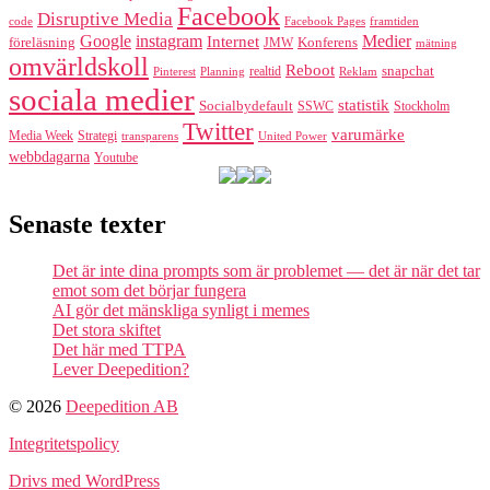
Facebook
Disruptive Media
code
Facebook Pages
framtiden
Google
instagram
Medier
Internet
föreläsning
Konferens
JMW
mätning
omvärldskoll
Reboot
realtid
snapchat
Pinterest
Reklam
Planning
sociala medier
statistik
Socialbydefault
SSWC
Stockholm
Twitter
varumärke
Media Week
Strategi
transparens
United Power
webbdagarna
Youtube
Senaste texter
Det är inte dina prompts som är problemet — det är när det tar
emot som det börjar fungera
AI gör det mänskliga synligt i memes
Det stora skiftet
Det här med TTPA
Lever Deepedition?
© 2026
Deepedition AB
Integritetspolicy
Drivs med WordPress