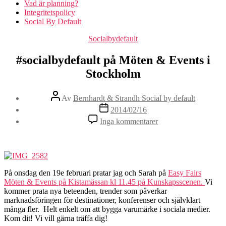
Vad är planning?
Integritetspolicy
Social By Default
Kategorier
Socialbydefault
#socialbydefault på Möten & Events i
Stockholm
Inläggsförfattare
Av
Bernhardt & Strandh Social by default
Inläggsdatum
2014/02/16
Inga kommentarer
På onsdag den 19e februari pratar jag och Sarah på
Easy Fairs
Möten & Events på Kistamässan kl 11.45 på Kunskapsscenen.
Vi
kommer prata nya beteenden, trender som påverkar
marknadsföringen för destinationer, konferenser och självklart
många fler. Helt enkelt om att bygga varumärke i sociala medier.
Kom dit! Vi vill gärna träffa dig!