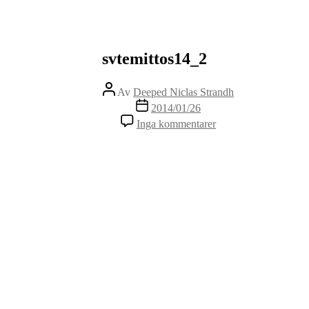
svtemittos14_2
Inläggsförfattare
Av
Deeped Niclas Strandh
Inläggsdatum
2014/01/26
till
Inga kommentarer
svtemittos14_2