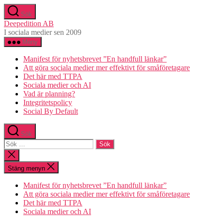
Hoppa
Sök
till
Deepedition AB
innehåll
I sociala medier sen 2009
Meny
Manifest för nyhetsbrevet ”En handfull länkar”
Att göra sociala medier mer effektivt för småföretagare
Det här med TTPA
Sociala medier och AI
Vad är planning?
Integritetspolicy
Social By Default
Sök
Sök
efter:
Stäng
sökningen
Stäng menyn
Manifest för nyhetsbrevet ”En handfull länkar”
Att göra sociala medier mer effektivt för småföretagare
Det här med TTPA
Sociala medier och AI