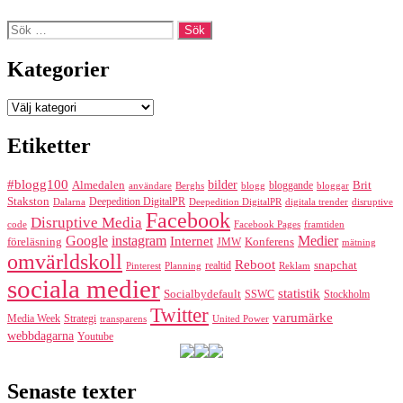
Sök
efter:
Kategorier
Kategorier
Etiketter
#blogg100
bilder
Almedalen
bloggande
Brit
Berghs
blogg
bloggar
användare
Stakston
Deepedition DigitalPR
Dalarna
Deepedition DigitalPR
digitala trender
disruptive
Facebook
Disruptive Media
code
Facebook Pages
framtiden
Google
instagram
Medier
Internet
föreläsning
Konferens
JMW
mätning
omvärldskoll
Reboot
realtid
snapchat
Pinterest
Reklam
Planning
sociala medier
statistik
Socialbydefault
SSWC
Stockholm
Twitter
varumärke
Media Week
Strategi
transparens
United Power
webbdagarna
Youtube
Senaste texter