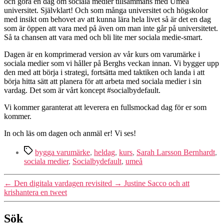
och göra en dag om sociala medier tillsammans med Umeå
universitet. Självklart! Och som många universitet och högskolor
med insikt om behovet av att kunna lära hela livet så är det en dag
som är öppen att vara med på även om man inte går på universitetet.
Så ta chansen att vara med och bli lite mer sociala medie-smart.
Dagen är en komprimerad version av vår kurs om varumärke i
sociala medier som vi håller på Berghs veckan innan. Vi bygger upp
den med att börja i strategi, fortsätta med taktiken och landa i att
börja hitta sätt att planera för att arbeta med sociala medier i sin
vardag. Det som är vårt koncept #socialbydefault.
Vi kommer garanterat att leverera en fullsmockad dag för er som
kommer.
In och läs om dagen och anmäl er! Vi ses!
Etiketter
bygga varumärke
,
heldag
,
kurs
,
Sarah Larsson Bernhardt
,
sociala medier
,
Socialbydefault
,
umeå
←
Den digitala vardagen revisited
→
Justine Sacco och att
krishantera en tweet
Sök