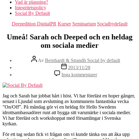
Vad är planning?
Integritetspolicy
Social By Default
Kategorier
Deepedition DigitalPR
Kurser
Seminarium
Socialbydefault
Umeå! Sarah och Deeped och en heldag
om sociala medier
Inläggsförfattare
Av
Bernhardt & Strandh Social by default
Inläggsdatum
2013/11/28
till
Inga kommentarer
Umeå!
Sarah
och
Deeped
Jag och Sarah har jobbat hårt i höst. Vi har föreläst en hoper gånger,
och
senast i Ljusdal som avslutning av kommunens fantastiska vecka
en
”On/Off”. På måndag gör vi en heldag för Hello Swedens
heldag
idrottsambassadörer runt att bygga sitt varumärke i sociala medier.
om
Vi har föreläst och workshoppat med församlingar i Svenska
sociala
kyrkan.
medier
För ett tag sedan fick vi frågan om vi kunde tänka oss att åka upp