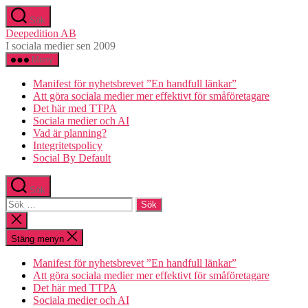
Hoppa
Sök
till
Deepedition AB
innehåll
I sociala medier sen 2009
Meny
Manifest för nyhetsbrevet ”En handfull länkar”
Att göra sociala medier mer effektivt för småföretagare
Det här med TTPA
Sociala medier och AI
Vad är planning?
Integritetspolicy
Social By Default
Sök
Sök
efter:
Stäng
sökningen
Stäng menyn
Manifest för nyhetsbrevet ”En handfull länkar”
Att göra sociala medier mer effektivt för småföretagare
Det här med TTPA
Sociala medier och AI