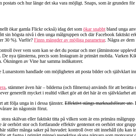
 postats och hur länge det ska vara möjligt. Snaps, som är grunden för
nellt ökar gamla Flickr också) idag det som
ökar snabbt
bland unga anvä
t sin högsta nivå i den unga målgruppen och där Facebook faktiskt erk
ner 30 %). Varför?
Finns mängder av möjliga parametrar
. Några av dem 
ontroll över vem som kan se det du postar och mer (åtminstone upplevd) k
lt. De nya tjänsterna, precis som Instagram är primärt mobila. Varken K
dan. Ökningen av Vine har samma indikatorer.
 Lunarstorm handlade om möjligheten att posta bilder och självklart inn
era
, stämmer även här – bilderna (och filmerna) används för att berätta 
r generellt mycket i realtid vilket gör att det här är en självklarhet att
t att följa unga in i dessa tjänster.
Effektivt stängs marknadsförare ute.
D
vårare än någonsin förut.
a skälvan eller faktiskt titta på vilken som är ens primära målgrupp – 
 är oerhört stor och fortfarande effektiv gentemot en oerhört stor grup
t här ställer många saker på huvudet: kontroll över sitt innehåll (du kan
för att fastna i primärt minne) respektive skapa närvaro som motsvarar d