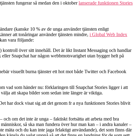
 tjänsten fungerar så medan den i oktober
lanserade funktionen Stories
ndare (kanske 10 % av de unga använder tjänsten enligt
änner att tonåringar använder tjänsten mindre,
i Global Web Index
kan vara följande:
ontroll över sitt innehåll. Det är likt Instant Messaging och handlar
ik eller Snapchat har någon webbmotsvarighet utan bygger helt på
ebär visuellt burna tjänster ett hot mot både Twitter och Facebook
om vad som händer nu: förklaringen till Snapchat Stories ligger i att
 välja att skapa bilder som sedan inte längre är viktiga.
et har dock visat sig att det genom fr a nya funktionen Stories blivit
och om det inte är unga – faktiskt fortsätta att arbeta med bra
p människor, så ska man fundera över hur man kan – i andra kanaler –
 inte mäta och du kan inte jaga felaktigt användande), det som finns där
en känsla du velat uppnå så att det finns en landning för de som sett