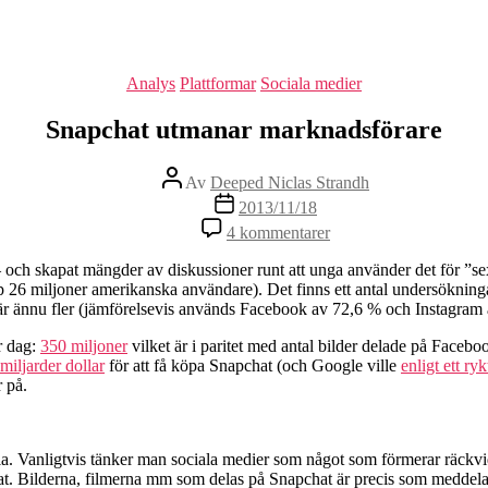
Kategorier
Analys
Plattformar
Sociala medier
Snapchat utmanar marknadsförare
Inläggsförfattare
Av
Deeped Niclas Strandh
Inläggsdatum
2013/11/18
till
4 kommentarer
Snapchat
utmanar
ga – och skapat mängder av diskussioner runt att unga använder det för 
marknadsförare
 (typ 26 miljoner amerikanska användare). Det finns ett antal undersökni
är ännu fler (jämförelsevis används Facebook av 72,6 % och Instagram
r dag:
350 miljoner
vilket är i paritet med antal bilder delade på Faceb
miljarder dollar
för att få köpa Snapchat (och Google ville
enligt ett ry
r på.
edia. Vanligtvis tänker man sociala medier som något som förmerar räckvi
hat. Bilderna, filmerna mm som delas på Snapchat är precis som meddel