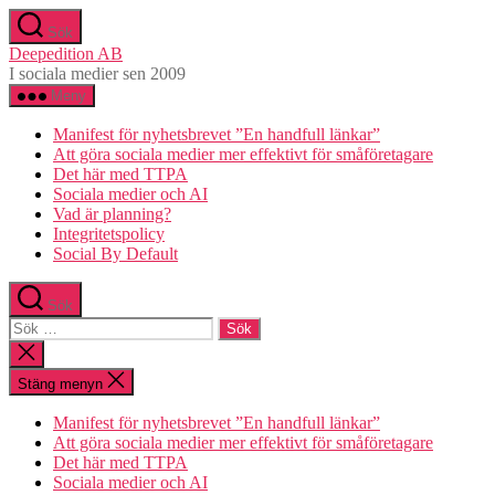
Hoppa
Sök
till
Deepedition AB
innehåll
I sociala medier sen 2009
Meny
Manifest för nyhetsbrevet ”En handfull länkar”
Att göra sociala medier mer effektivt för småföretagare
Det här med TTPA
Sociala medier och AI
Vad är planning?
Integritetspolicy
Social By Default
Sök
Sök
efter:
Stäng
sökningen
Stäng menyn
Manifest för nyhetsbrevet ”En handfull länkar”
Att göra sociala medier mer effektivt för småföretagare
Det här med TTPA
Sociala medier och AI