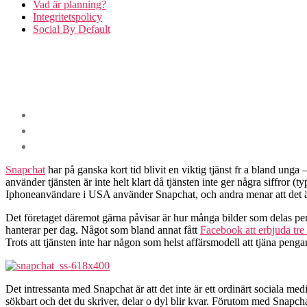
Vad är planning?
Integritetspolicy
Social By Default
Snapchat
har på ganska kort tid blivit en viktig tjänst fr a bland un
använder tjänsten är inte helt klart då tjänsten inte ger några siffror
Iphoneanvändare i USA använder Snapchat, och andra menar att det 
Det företaget däremot gärna påvisar är hur många bilder som delas pe
hanterar per dag. Något som bland annat fått
Facebook att erbjuda tre 
Trots att tjänsten inte har någon som helst affärsmodell att tjäna penga
Det intressanta med Snapchat är att det inte är ett ordinärt sociala m
sökbart och det du skriver, delar o dyl blir kvar. Förutom med Snapc