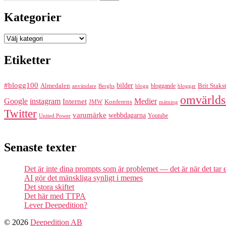
efter:
Kategorier
Kategorier
Etiketter
#blogg100
bilder
Almedalen
bloggande
Brit Staks
Berghs
blogg
bloggar
användare
omvärlds
Google
instagram
Medier
Internet
Konferens
JMW
mätning
Twitter
varumärke
webbdagarna
Youtube
United Power
Senaste texter
Det är inte dina prompts som är problemet — det är när det tar
AI gör det mänskliga synligt i memes
Det stora skiftet
Det här med TTPA
Lever Deepedition?
© 2026
Deepedition AB