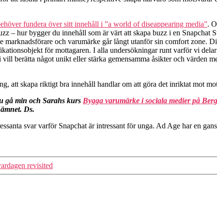
höver fundera över sitt innehåll i ”a world of diseappearing media”
. O
zz – hur bygger du innehåll som är värt att skapa buzz i en Snapchat St
e marknadsförare och varumärke går långt utanför sin comfort zone. Din s
ikationsobjekt för mottagaren. I alla undersökningar runt varför vi dela
i vill berätta något unikt eller stärka gemensamma åsikter och värden me
ng, att skapa riktigt bra innehåll handlar om att göra det inriktat mot mo
 du gå min och Sarahs kurs
Bygga varumärke i sociala medier på Ber
 ämnet. Ds.
ressanta svar varför Snapchat är intressant för unga. Ad Age har en ga
vardagen revisited