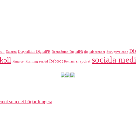
Di
ton
Deepedition DigitalPR
Dalarna
Deepedition DigitalPR
digitala trender
disruptive code
sociala medi
koll
Reboot
realtid
snapchat
Pinterest
Reklam
Planning
 emot som det börjar fungera