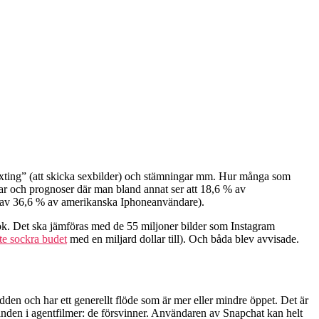
”sexting” (att skicka sexbilder) och stämningar mm. Hur många som
ngar och prognoser där man bland annat ser att 18,6 % av
 av 36,6 % av amerikanska Iphoneanvändare).
ook. Det ska jämföras med de 55 miljoner bilder som Instagram
kte sockra budet
med en miljard dollar till). Och båda blev avvisade.
dden och har ett generellt flöde som är mer eller mindre öppet. Det är
anden i agentfilmer: de försvinner. Användaren av Snapchat kan helt