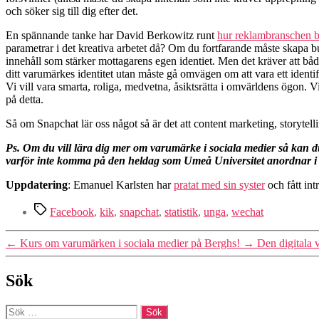
och söker sig till dig efter det.
En spännande tanke har David Berkowitz runt
hur reklambranschen be
parametrar i det kreativa arbetet då? Om du fortfarande måste skapa bu
innehåll som stärker mottagarens egen identiet. Men det kräver att båd
ditt varumärkes identitet utan måste gå omvägen om att vara ett identif
Vi vill vara smarta, roliga, medvetna, åsiktsrätta i omvärldens ögon. V
på detta.
Så om Snapchat lär oss något så är det att content marketing, storytelli
Ps. Om du vill lära dig mer om varumärke i sociala medier så kan
varför inte komma på den heldag som Umeå Universitet anordnar i
Uppdatering
: Emanuel Karlsten har
pratat med sin syster
och fått int
Etiketter
Facebook
,
kik
,
snapchat
,
statistik
,
unga
,
wechat
←
Kurs om varumärken i sociala medier på Berghs!
→
Den digitala 
Sök
Sök