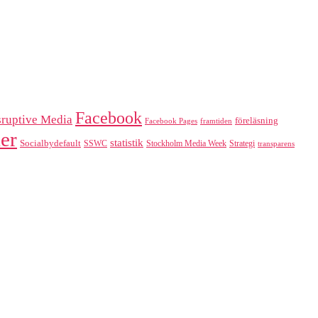
Facebook
sruptive Media
föreläsning
Facebook Pages
framtiden
er
statistik
Socialbydefault
SSWC
Stockholm Media Week
Strategi
transparens