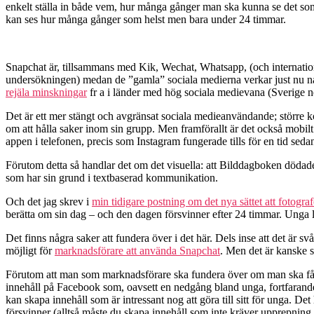
enkelt ställa in både vem, hur många gånger man ska kunna se det som
kan ses hur många gånger som helst men bara under 24 timmar.
Snapchat är, tillsammans med Kik, Wechat, Whatsapp, (och internatio
undersökningen) medan de ”gamla” sociala medierna verkar just nu nåt
rejäla minskningar
fr a i länder med hög sociala medievana (Sverige 
Det är ett mer stängt och avgränsat sociala medieanvändande; större k
om att hålla saker inom sin grupp. Men framförallt är det också mobi
appen i telefonen, precis som Instagram fungerade tills för en tid se
Förutom detta så handlar det om det visuella: att Bilddagboken dödade
som har sin grund i textbaserad kommunikation.
Och det jag skrev i
min tidigare postning om det nya sättet att fotograf
berätta om sin dag – och den dagen försvinner efter 24 timmar. Unga leve
Det finns några saker att fundera över i det här. Dels inse att det är svår
möjligt för
marknadsförare att använda Snapchat
. Men det är kanske s
Förutom att man som marknadsförare ska fundera över om man ska få stor
innehåll på Facebook som, oavsett en nedgång bland unga, fortfarande
kan skapa innehåll som är intressant nog att göra till sitt för unga. De
försvinner (alltså måste du skapa innehåll som inte kräver upprepning 