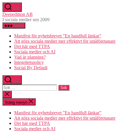
Hoppa
Sök
till
Deepedition AB
innehåll
I sociala medier sen 2009
Meny
Manifest för nyhetsbrevet ”En handfull länkar”
Att göra sociala medier mer effektivt för småföretagare
Det här med TTPA
Sociala medier och AI
Vad är planning?
Integritetspolicy
Social By Default
Sök
Sök
efter:
Stäng
sökningen
Stäng menyn
Manifest för nyhetsbrevet ”En handfull länkar”
Att göra sociala medier mer effektivt för småföretagare
Det här med TTPA
Sociala medier och AI