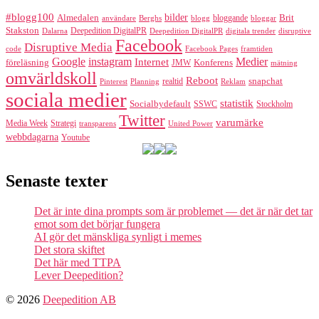
#blogg100
bilder
Almedalen
bloggande
Brit
Berghs
blogg
bloggar
användare
Stakston
Deepedition DigitalPR
Dalarna
Deepedition DigitalPR
digitala trender
disruptive
Facebook
Disruptive Media
code
Facebook Pages
framtiden
Google
instagram
Medier
Internet
föreläsning
Konferens
JMW
mätning
omvärldskoll
Reboot
realtid
snapchat
Pinterest
Reklam
Planning
sociala medier
statistik
Socialbydefault
SSWC
Stockholm
Twitter
varumärke
Media Week
Strategi
transparens
United Power
webbdagarna
Youtube
Senaste texter
Det är inte dina prompts som är problemet — det är när det tar
emot som det börjar fungera
AI gör det mänskliga synligt i memes
Det stora skiftet
Det här med TTPA
Lever Deepedition?
© 2026
Deepedition AB