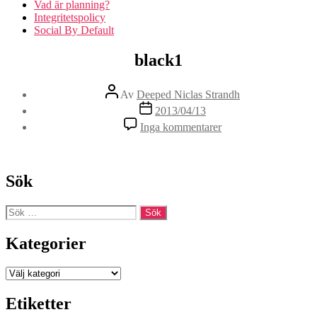
Vad är planning?
Integritetspolicy
Social By Default
black1
Inläggsförfattare
Av
Deeped Niclas Strandh
Inläggsdatum
2013/04/13
till
Inga kommentarer
black1
Sök
Sök
efter:
Kategorier
Kategorier
Etiketter