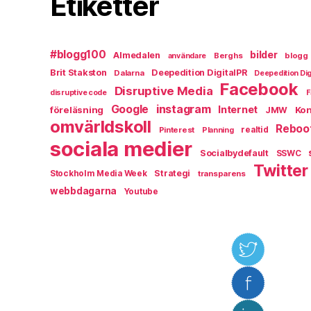
Etiketter
#blogg100
bilder
Almedalen
Berghs
blogg
användare
Brit Stakston
Deepedition DigitalPR
Dalarna
Deepedition Dig
Facebook
Disruptive Media
disruptive code
F
instagram
Google
Internet
föreläsning
Kon
JMW
omvärldskoll
Reboo
Pinterest
realtid
Planning
sociala medier
Socialbydefault
SSWC
Twitter
Strategi
Stockholm Media Week
transparens
webbdagarna
Youtube