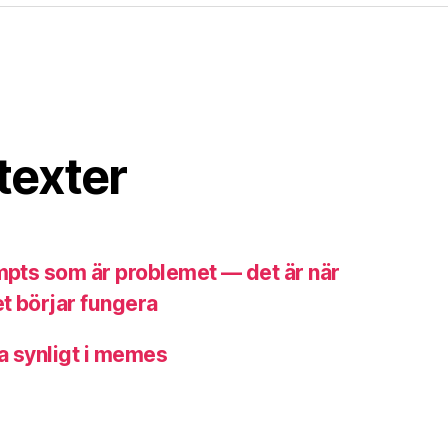
texter
ompts som är problemet — det är när
t börjar fungera
a synligt i memes