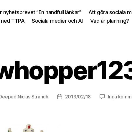
r nyhetsbrevet ”En handfull länkar”
Att göra sociala 
 med TTPA
Sociala medier och AI
Vad är planning?
whopper12
Deeped Niclas Strandh
2013/02/18
Inga komm
sförfattare
Inläggsdatum