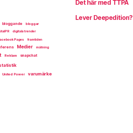
Det här med TTPA
Lever Deepedition?
bloggande
bloggar
italPR
digitala trender
acebook Pages
framtiden
Medier
ferens
mätning
t
snapchat
Reklam
statistik
varumärke
United Power