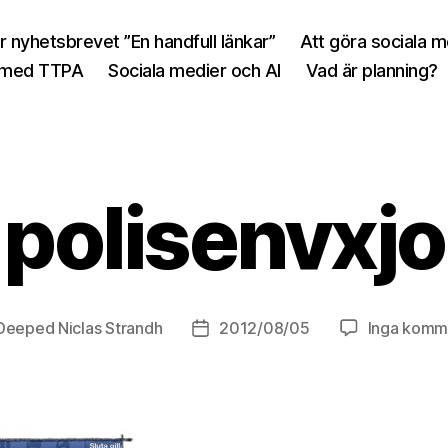
r nyhetsbrevet ”En handfull länkar”
Att göra sociala 
 med TTPA
Sociala medier och AI
Vad är planning?
polisenvxjo
Deeped Niclas Strandh
2012/08/05
Inga komm
sförfattare
Inläggsdatum