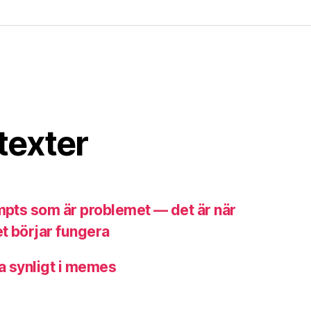
texter
ompts som är problemet — det är när
t börjar fungera
a synligt i memes