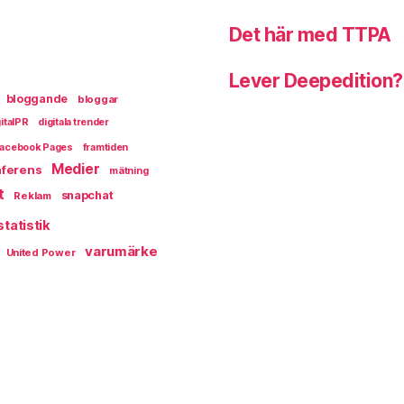
Det här med TTPA
Lever Deepedition?
bloggande
bloggar
italPR
digitala trender
acebook Pages
framtiden
Medier
ferens
mätning
t
snapchat
Reklam
statistik
varumärke
United Power