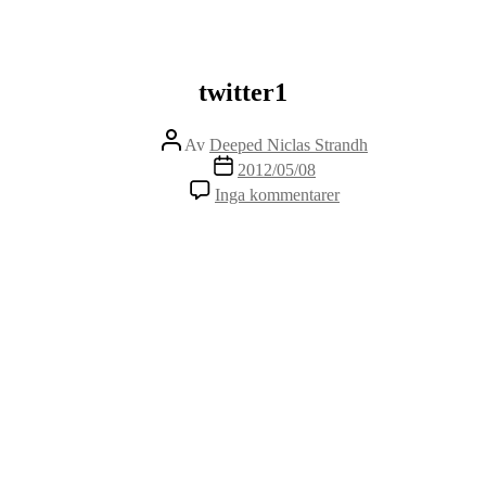
twitter1
Inläggsförfattare
Av
Deeped Niclas Strandh
Inläggsdatum
2012/05/08
Inga kommentarer