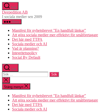
Hoppa
Sök
till
Deepedition AB
innehåll
I sociala medier sen 2009
Meny
Manifest för nyhetsbrevet ”En handfull länkar”
Att göra sociala medier mer effektivt för småföretagare
Det här med TTPA
Sociala medier och AI
Vad är planning?
Integritetspolicy
Social By Default
Sök
Sök
efter:
Stäng
sökningen
Stäng menyn
Manifest för nyhetsbrevet ”En handfull länkar”
Att göra sociala medier mer effektivt för småföretagare
Det här med TTPA
Sociala medier och AI