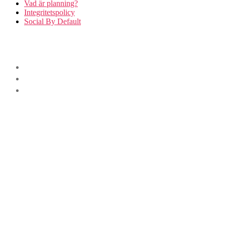
Vad är planning?
Integritetspolicy
Social By Default