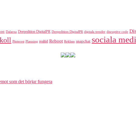
Di
ton
Deepedition DigitalPR
Dalarna
Deepedition DigitalPR
digitala trender
disruptive code
sociala medi
koll
Reboot
realtid
snapchat
Pinterest
Reklam
Planning
 emot som det börjar fungera