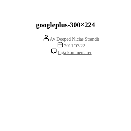
googleplus-300×224
Inläggsförfattare
Av
Deeped Niclas Strandh
Inläggsdatum
2011/07/22
Inga kommentarer