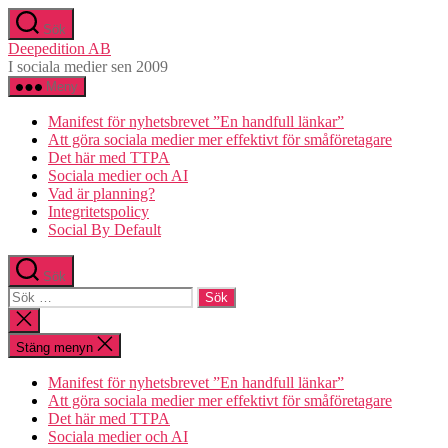
Hoppa
Sök
till
Deepedition AB
innehåll
I sociala medier sen 2009
Meny
Manifest för nyhetsbrevet ”En handfull länkar”
Att göra sociala medier mer effektivt för småföretagare
Det här med TTPA
Sociala medier och AI
Vad är planning?
Integritetspolicy
Social By Default
Sök
Sök
efter:
Stäng
sökningen
Stäng menyn
Manifest för nyhetsbrevet ”En handfull länkar”
Att göra sociala medier mer effektivt för småföretagare
Det här med TTPA
Sociala medier och AI