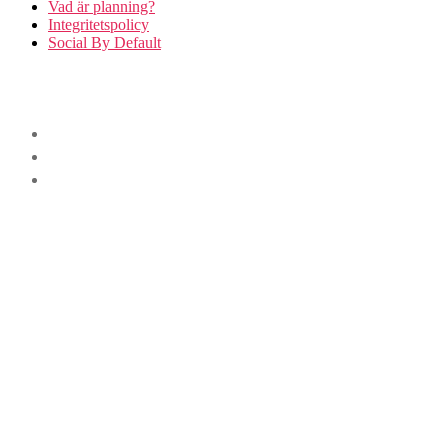
Vad är planning?
Integritetspolicy
Social By Default