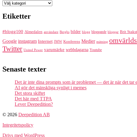
Kategorier
Etiketter
#blogg100
bilder
Almedalen
bloggande
Brit Staks
Berghs
blogg
bloggar
användare
omvärlds
Google
instagram
Medier
Internet
Konferens
JMW
mätning
Twitter
varumärke
webbdagarna
Youtube
United Power
Senaste texter
Det är inte dina prompts som är problemet — det är när det tar
AI gör det mänskliga synligt i memes
Det stora skiftet
Det här med TTPA
Lever Deepedition?
© 2026
Deepedition AB
Integritetspolicy
Drivs med WordPress