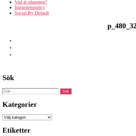
Vad är planning?
Integritetspolicy
Social By Default
p_480_3
Sök
Sök
efter:
Kategorier
Kategorier
Etiketter