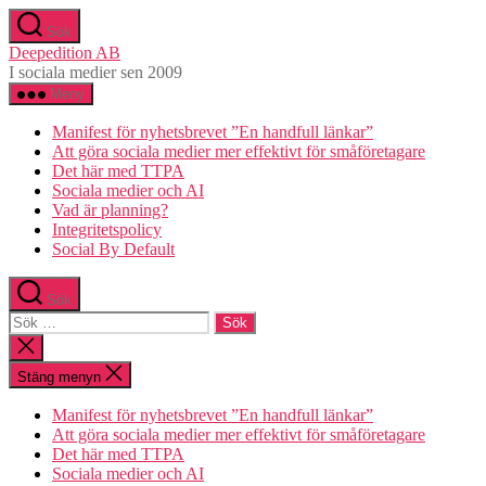
Hoppa
Sök
till
Deepedition AB
innehåll
I sociala medier sen 2009
Meny
Manifest för nyhetsbrevet ”En handfull länkar”
Att göra sociala medier mer effektivt för småföretagare
Det här med TTPA
Sociala medier och AI
Vad är planning?
Integritetspolicy
Social By Default
Sök
Sök
efter:
Stäng
sökningen
Stäng menyn
Manifest för nyhetsbrevet ”En handfull länkar”
Att göra sociala medier mer effektivt för småföretagare
Det här med TTPA
Sociala medier och AI