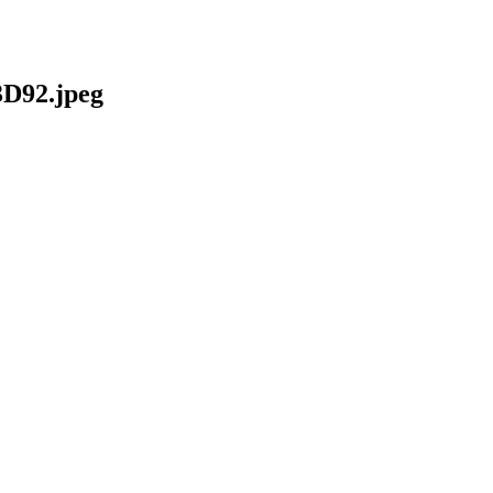
D92.jpeg
0D-
g