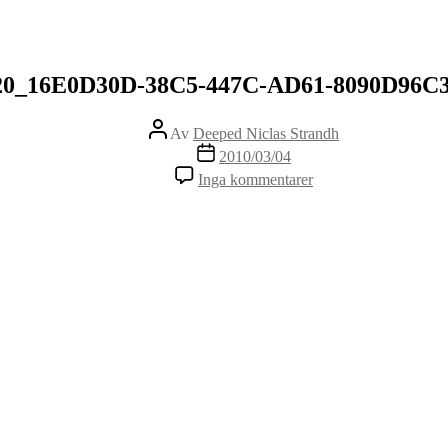
Kategorier
20_16E0D30D-38C5-447C-AD61-8090D96C3
Inläggsförfattare
Av
Deeped Niclas Strandh
Inläggsdatum
2010/03/04
till
Inga kommentarer
p_480_320_16E0D3
38C5-
447C-
AD61-
8090D96C3D92.jpe