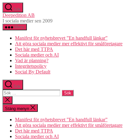
Hoppa
Sök
till
Deepedition AB
innehåll
I sociala medier sen 2009
Meny
Manifest för nyhetsbrevet ”En handfull länkar”
Att göra sociala medier mer effektivt för småföretagare
Det här med TTPA
Sociala medier och AI
Vad är planning?
Integritetspolicy
Social By Default
Sök
Sök
efter:
Stäng
sökningen
Stäng menyn
Manifest för nyhetsbrevet ”En handfull länkar”
Att göra sociala medier mer effektivt för småföretagare
Det här med TTPA
Sociala medier och AI