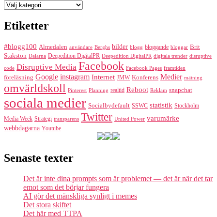
Kategorier
Etiketter
#blogg100
bilder
Almedalen
bloggande
Brit
Berghs
blogg
bloggar
användare
Stakston
Deepedition DigitalPR
Dalarna
Deepedition DigitalPR
digitala trender
disruptive
Facebook
Disruptive Media
code
Facebook Pages
framtiden
Google
instagram
Medier
Internet
föreläsning
Konferens
JMW
mätning
omvärldskoll
Reboot
realtid
snapchat
Pinterest
Reklam
Planning
sociala medier
statistik
Socialbydefault
SSWC
Stockholm
Twitter
varumärke
Media Week
Strategi
transparens
United Power
webbdagarna
Youtube
Senaste texter
Det är inte dina prompts som är problemet — det är när det tar
emot som det börjar fungera
AI gör det mänskliga synligt i memes
Det stora skiftet
Det här med TTPA