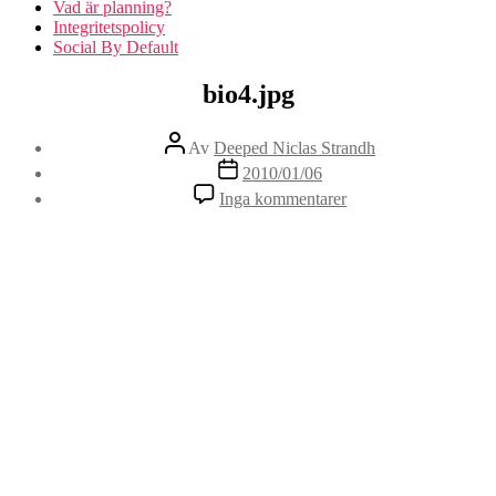
Vad är planning?
Integritetspolicy
Social By Default
Kategorier
bio4.jpg
Inläggsförfattare
Av
Deeped Niclas Strandh
Inläggsdatum
2010/01/06
till
Inga kommentarer
bio4.jpg