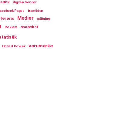
italPR
digitala trender
acebook Pages
framtiden
Medier
ferens
mätning
t
snapchat
Reklam
statistik
varumärke
United Power