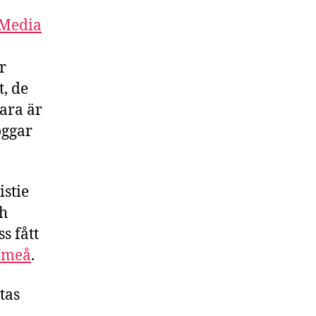
 Media
r
, de
ara är
oggar
istie
ch
s fått
Umeå
.
tas