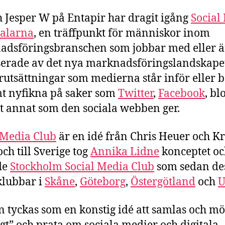
h Jesper W på Entapir har dragit igång
Social
Dalarna
, en träffpunkt för människor inom
dsföringsbranschen som jobbar med eller ä
serade av det nya marknadsföringslandskapet
rutsättningar som medierna står inför eller b
t nyfikna på saker som
Twitter
,
Facebook
, bl
lt annat som den sociala webben ger.
 Media Club
är en idé från Chris Heuer och Kr
och till Sverige tog
Annika Lidne
konceptet o
de
Stockholm Social Media Club
som sedan des
klubbar i
Skåne
,
Göteborg
,
Östergötland
och
n tyckas som en konstig idé att samlas och mö