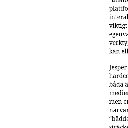
“analo
plattf
intera
viktigt
egenvä
verkty
kan el
Jesper
hardco
båda ä
medier
men en
närvar
“bädda
sträck