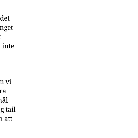
 det
inget
t
 inte
m vi
ra
mål
 tail-
 att