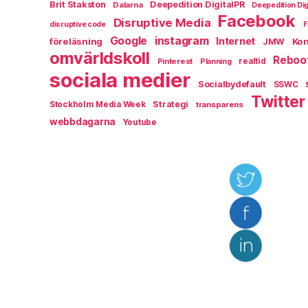
Brit Stakston
Deepedition DigitalPR
Dalarna
Deepedition Dig
Facebook
Disruptive Media
disruptive code
F
instagram
Google
Internet
föreläsning
Kon
JMW
omvärldskoll
Reboo
Pinterest
realtid
Planning
sociala medier
Socialbydefault
SSWC
Twitter
Strategi
Stockholm Media Week
transparens
webbdagarna
Youtube