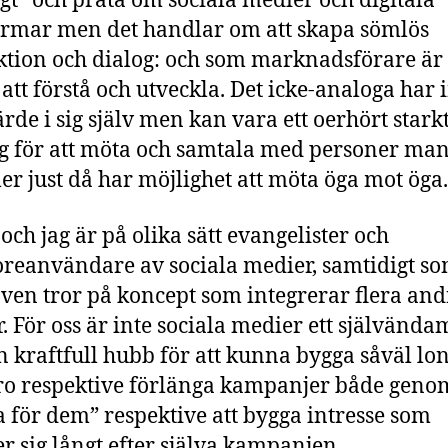
gt” och prata om sociala medier och digitala
ormar men det handlar om att skapa sömlös
ktion och dialog: och som marknadsförare är
 att förstå och utveckla. Det icke-analoga har 
rde i sig själv men kan vara ett oerhört stark
g för att möta och samtala med personer man
ler just då har möjlighet att möta öga mot öga.
 och jag är på olika sätt evangelister och
reanvändare av sociala medier, samtidigt so
ven tror på koncept som integrerar flera and
. För oss är inte sociala medier ett självända
 kraftfull hubb för att kunna bygga såväl long
o respektive förlänga kampanjer både genom
 för dem” respektive att bygga intresse som
er sig långt efter själva kampanjen.