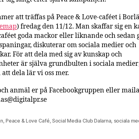
mer att träffas på Peace & Love-caféet i Borl
lemap
) fredag den 11/12. Man skaffar sig en ka
caféet goda mackor eller liknande och sedan g
spaningar, diskuterar om sociala medier och
kar. För att dela med sig av kunskap och
nheter är själva grundbulten i sociala medier
att dela lär vi oss mer.
och anmäl er på Facebookgruppen eller mail
las@digitalpr.se
en
,
Peace & Love Café
,
Social Media Club Dalarna
,
sociala me