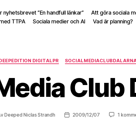
r nyhetsbrevet ”En handfull länkar”
Att göra sociala 
 med TTPA
Sociala medier och AI
Vad är planning?
Kategorier
DEEPEDITION DIGITALPR
SOCIALMEDIACLUBDALARN
 Media Club 
Av
Deeped Niclas Strandh
2009/12/07
1 komm
äggsförfattare
Inläggsdatum