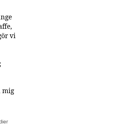
änge
ffe,
ör vi
;
a mig
dier