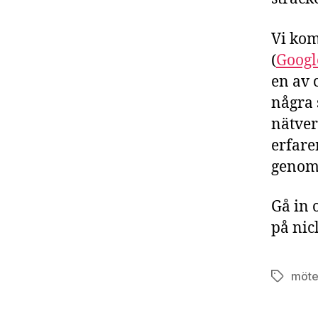
Vi kom
(
Goog
en av 
några 
nätver
erfare
genom 
Gå in 
på nic
möt
Etiketter