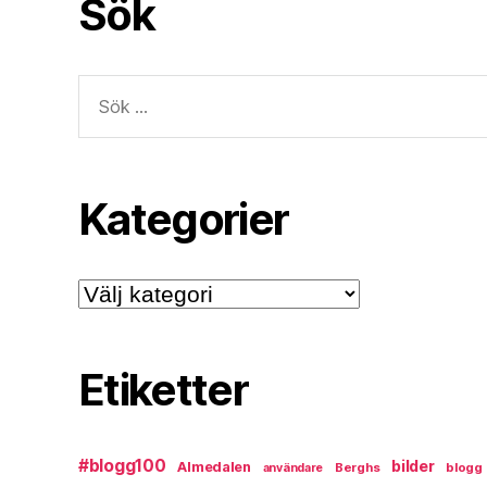
Sök
Sök
efter:
Kategorier
Kategorier
Etiketter
#blogg100
bilder
Almedalen
Berghs
blogg
användare