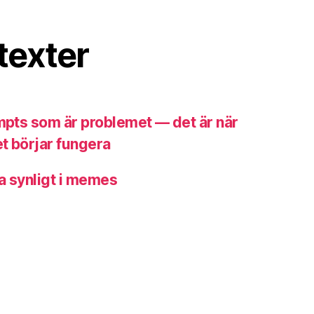
texter
ompts som är problemet — det är när
t börjar fungera
a synligt i memes