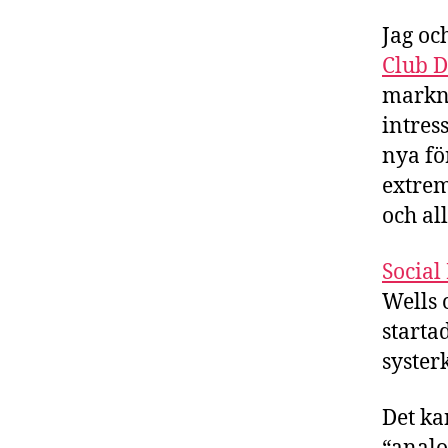
Jag oc
Club 
markna
intres
nya fö
extrem
och al
Social
Wells 
starta
syster
Det ka