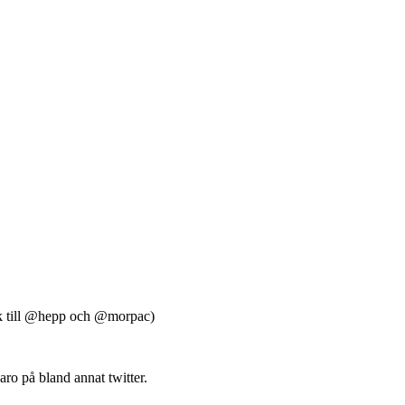
.se-
ack till @hepp och @morpac)
ro på bland annat twitter.