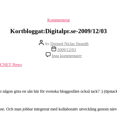
Kategorier
Kommenterat
Kortbloggat:Digitalpr.se-2009/12/03
Inläggsförfattare
Av
Deeped Niclas Strandh
Inläggsdatum
2009/12/03
till
Inga kommentarer
Kortbloggat:Digitalpr
2009/12/03
l – CNET News
Kan någon göra en sån här för svenska bloggosfärn också tack? :) (tipst
ne. Och man jobbar integrerat med kollaborativ utveckling genom närva