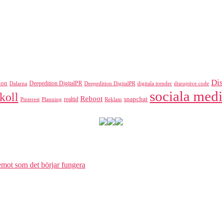
Di
ton
Deepedition DigitalPR
Dalarna
Deepedition DigitalPR
digitala trender
disruptive code
sociala medi
koll
Reboot
realtid
snapchat
Pinterest
Reklam
Planning
 emot som det börjar fungera