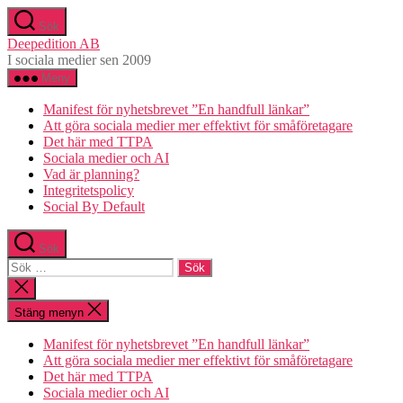
Hoppa
Sök
till
Deepedition AB
innehåll
I sociala medier sen 2009
Meny
Manifest för nyhetsbrevet ”En handfull länkar”
Att göra sociala medier mer effektivt för småföretagare
Det här med TTPA
Sociala medier och AI
Vad är planning?
Integritetspolicy
Social By Default
Sök
Sök
efter:
Stäng
sökningen
Stäng menyn
Manifest för nyhetsbrevet ”En handfull länkar”
Att göra sociala medier mer effektivt för småföretagare
Det här med TTPA
Sociala medier och AI