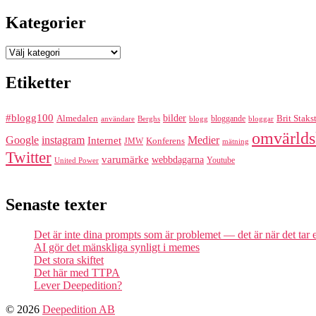
efter:
Kategorier
Kategorier
Etiketter
#blogg100
bilder
Almedalen
bloggande
Brit Staks
Berghs
blogg
bloggar
användare
omvärlds
Google
instagram
Medier
Internet
Konferens
JMW
mätning
Twitter
varumärke
webbdagarna
Youtube
United Power
Senaste texter
Det är inte dina prompts som är problemet — det är när det tar
AI gör det mänskliga synligt i memes
Det stora skiftet
Det här med TTPA
Lever Deepedition?
© 2026
Deepedition AB