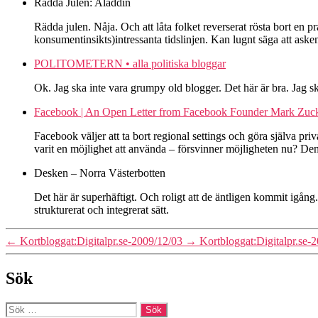
Rädda Julen: Aladdin
Rädda julen. Nåja. Och att låta folket reverserat rösta bort en p
konsumentinsikts)intressanta tidslinjen. Kan lugnt säga att as
POLITOMETERN • alla politiska bloggar
Ok. Jag ska inte vara grumpy old blogger. Det här är bra. Jag 
Facebook | An Open Letter from Facebook Founder Mark Zuc
Facebook väljer att ta bort regional settings och göra själva pri
varit en möjlighet att använda – försvinner möjligheten nu? Den 
Desken – Norra Västerbotten
Det här är superhäftigt. Och roligt att de äntligen kommit igån
strukturerat och integrerat sätt.
←
Kortbloggat:Digitalpr.se-2009/12/03
→
Kortbloggat:Digitalpr.se-
Sök
Sök