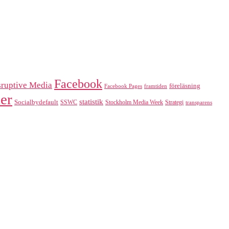
Facebook
sruptive Media
föreläsning
Facebook Pages
framtiden
er
statistik
Socialbydefault
SSWC
Stockholm Media Week
Strategi
transparens