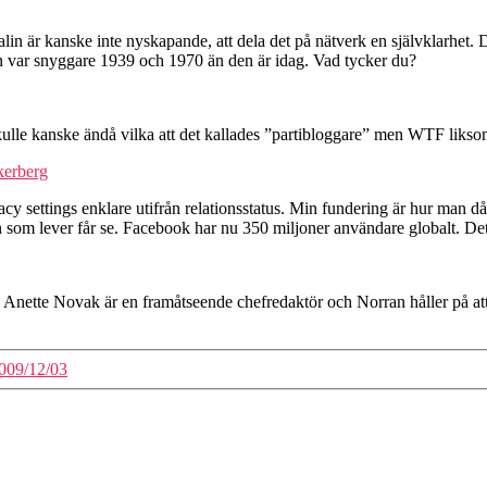
ralin är kanske inte nyskapande, att dela det på nätverk en självklarhet.
ken var snyggare 1939 och 1970 än den är idag. Vad tycker du?
skulle kanske ändå vilka att det kallades ”partibloggare” men WTF likso
kerberg
vacy settings enklare utifrån relationsstatus. Min fundering är hur man d
som lever får se. Facebook har nu 350 miljoner användare globalt. Det är
g. Anette Novak är en framåtseende chefredaktör och Norran håller på at
2009/12/03