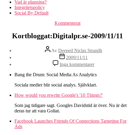
Vad är planning?
Integritetspolicy
Social By Default
Kategorier
Kommenterat
Kortbloggat:Digitalpr.se-2009/11/11
Inläggsförfattare
Av
Deeped Niclas Strandh
Inläggsdatum
2009/11/11
till
Inga kommentarer
Kortbloggat:Digitalpr
2009/11/11
Bang the Drum: Social Media As Analytics
Sociala medier blir social analys. Självklart.
How would you rewrite Google's '10 Things?'
Som jag tidigare sagt. Googles Davidstid är över. Nu är det
deras tur att vara Goliat.
Facebook Launches Friends Of Connections Targeting For
Ads