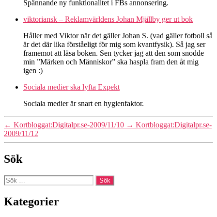
Spännande ny funktionalitet i FBs annonsering.
viktoriansk – Reklamvärldens Johan Mjällby ger ut bok
Håller med Viktor när det gäller Johan S. (vad gäller fotboll så
är det där lika förståeligt för mig som kvantfysik). Så jag ser
framemot att läsa boken. Sen tycker jag att den som snodde
min ”Märken och Människor” ska haspla fram den åt mig
igen :)
Sociala medier ska lyfta Expekt
Sociala medier är snart en hygienfaktor.
←
Kortbloggat:Digitalpr.se-2009/11/10
→
Kortbloggat:Digitalpr.se-
2009/11/12
Sök
Sök
efter:
Kategorier