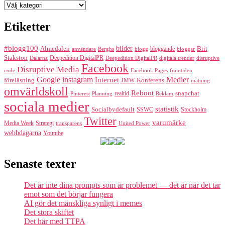
Kategorier
Etiketter
#blogg100
bilder
Almedalen
bloggande
Brit
Berghs
blogg
bloggar
användare
Stakston
Deepedition DigitalPR
Dalarna
Deepedition DigitalPR
digitala trender
disruptive
Facebook
Disruptive Media
code
Facebook Pages
framtiden
Google
instagram
Medier
Internet
föreläsning
Konferens
JMW
mätning
omvärldskoll
Reboot
realtid
snapchat
Pinterest
Reklam
Planning
sociala medier
statistik
Socialbydefault
SSWC
Stockholm
Twitter
varumärke
Media Week
Strategi
transparens
United Power
webbdagarna
Youtube
Senaste texter
Det är inte dina prompts som är problemet — det är när det tar
emot som det börjar fungera
AI gör det mänskliga synligt i memes
Det stora skiftet
Det här med TTPA