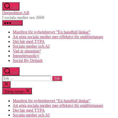
Hoppa
Sök
till
Deepedition AB
innehåll
I sociala medier sen 2009
Meny
Manifest för nyhetsbrevet ”En handfull länkar”
Att göra sociala medier mer effektivt för småföretagare
Det här med TTPA
Sociala medier och AI
Vad är planning?
Integritetspolicy
Social By Default
Sök
Sök
efter:
Stäng
sökningen
Stäng menyn
Manifest för nyhetsbrevet ”En handfull länkar”
Att göra sociala medier mer effektivt för småföretagare
Det här med TTPA
Sociala medier och AI