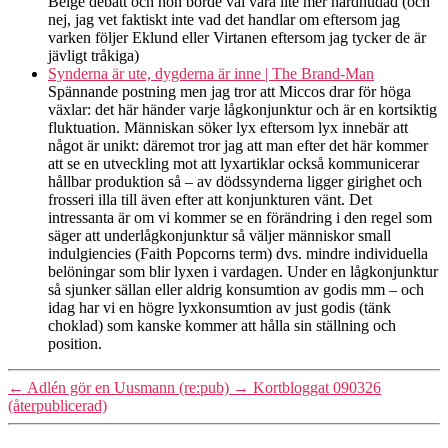
Beige debatt och hon borde väl vara lite mer hårdhudad (och
nej, jag vet faktiskt inte vad det handlar om eftersom jag
varken följer Eklund eller Virtanen eftersom jag tycker de är
jävligt tråkiga)
Synderna är ute, dygderna är inne | The Brand-Man
Spännande postning men jag tror att Miccos drar för höga
växlar: det här händer varje lågkonjunktur och är en kortsiktig
fluktuation. Människan söker lyx eftersom lyx innebär att
något är unikt: däremot tror jag att man efter det här kommer
att se en utveckling mot att lyxartiklar också kommunicerar
hållbar produktion så – av dödssynderna ligger girighet och
frosseri illa till även efter att konjunkturen vänt. Det
intressanta är om vi kommer se en förändring i den regel som
säger att underlågkonjunktur så väljer människor small
indulgiencies (Faith Popcorns term) dvs. mindre individuella
belöningar som blir lyxen i vardagen. Under en lågkonjunktur
så sjunker sällan eller aldrig konsumtion av godis mm – och
idag har vi en högre lyxkonsumtion av just godis (tänk
choklad) som kanske kommer att hålla sin ställning och
position.
←
Adlén gör en Uusmann (re:pub)
→
Kortbloggat 090326
(återpublicerad)