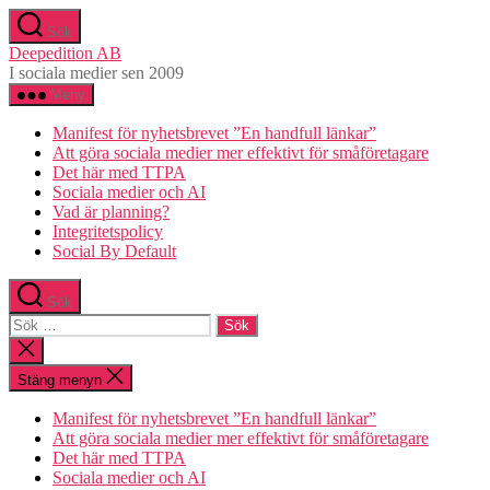
Hoppa
Sök
till
Deepedition AB
innehåll
I sociala medier sen 2009
Meny
Manifest för nyhetsbrevet ”En handfull länkar”
Att göra sociala medier mer effektivt för småföretagare
Det här med TTPA
Sociala medier och AI
Vad är planning?
Integritetspolicy
Social By Default
Sök
Sök
efter:
Stäng
sökningen
Stäng menyn
Manifest för nyhetsbrevet ”En handfull länkar”
Att göra sociala medier mer effektivt för småföretagare
Det här med TTPA
Sociala medier och AI