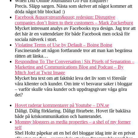
When Did Online Journalism Go Full Enquirer?
Precis. Släpp sargen. Nästa som skriver att något kommer att
döda något blir blockad :)
Facebook &quot;stream&quot; redesign: Disruptive
companies don’t listen to their customers – Mark Zuckerburg
Mycket intressant analys av Facebooks nya design. Jag tror att
det här är en vattendelare för både Facebook men också för
sociala nätverk i stort.
Violating Terms of Use by Default – Boing Boing
Fascinerande att någon fortfarande tror att man kan begränsa
rätten att länka…
Responding To The Conversation | Six Pixels of Separation –
Marketing and Communications Blog and Podcast – By
Mitch Joel at Twist Image
Mycket bra text om att faktiskt leva det liv som vi föreslår
våra klienter och kunder. Om inte vi besvarar saker i bloggar
– varför skulle våra kunder och uppdragsgivare våga göra
det?
Hovet raderar kommentarer på Youtube – DN.se
Dåligt. Dålig förklaring. Dåligt förarbete. Hovet får bakläxa
både på kriskommunikation och hanterandet.
Mommy bloggers as media properties – a shel of my former
self
Shel Holtz påpekar att en hel del bloggar idag inte är en privat