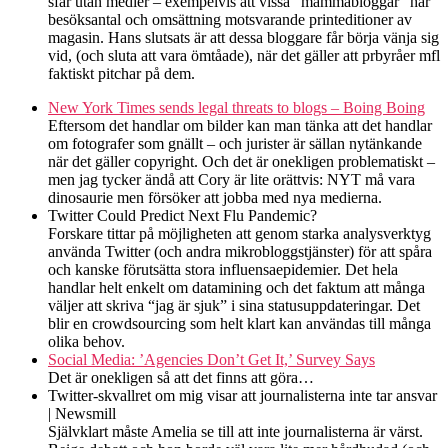
sfär utan medier – exempelvis att vissa “mammabloggar” har
besöksantal och omsättning motsvarande printeditioner av
magasin. Hans slutsats är att dessa bloggare får börja vänja sig
vid, (och sluta att vara ömtåade), när det gäller att prbyråer mfl
faktiskt pitchar på dem.
New York Times sends legal threats to blogs – Boing Boing
Eftersom det handlar om bilder kan man tänka att det handlar
om fotografer som gnällt – och jurister är sällan nytänkande
när det gäller copyright. Och det är onekligen problematiskt –
men jag tycker ändå att Cory är lite orättvis: NYT må vara
dinosaurie men försöker att jobba med nya medierna.
Twitter Could Predict Next Flu Pandemic?
Forskare tittar på möjligheten att genom starka analysverktyg
använda Twitter (och andra mikrobloggstjänster) för att spåra
och kanske förutsätta stora influensaepidemier. Det hela
handlar helt enkelt om datamining och det faktum att många
väljer att skriva “jag är sjuk” i sina statusuppdateringar. Det
blir en crowdsourcing som helt klart kan användas till många
olika behov.
Social Media: ’Agencies Don’t Get It,’ Survey Says
Det är onekligen så att det finns att göra…
Twitter-skvallret om mig visar att journalisterna inte tar ansvar
| Newsmill
Självklart måste Amelia se till att inte journalisterna är värst.