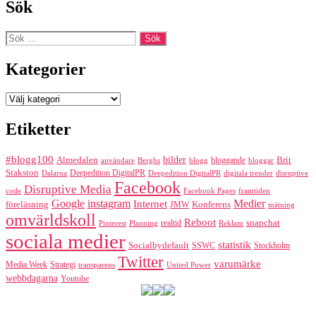
Sök
Sök
efter:
Kategorier
Kategorier
Etiketter
#blogg100
bilder
Almedalen
bloggande
Brit
Berghs
blogg
bloggar
användare
Stakston
Deepedition DigitalPR
Dalarna
Deepedition DigitalPR
digitala trender
disruptive
Facebook
Disruptive Media
code
Facebook Pages
framtiden
Google
instagram
Medier
Internet
föreläsning
Konferens
JMW
mätning
omvärldskoll
Reboot
realtid
snapchat
Pinterest
Reklam
Planning
sociala medier
statistik
Socialbydefault
SSWC
Stockholm
Twitter
varumärke
Media Week
Strategi
transparens
United Power
webbdagarna
Youtube