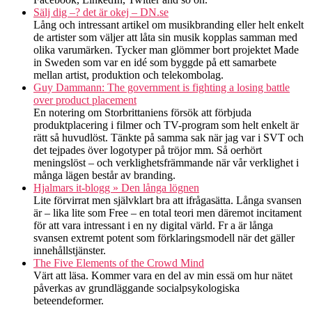
Sälj dig –? det är okej – DN.se
Lång och intressant artikel om musikbranding eller helt enkelt
de artister som väljer att låta sin musik kopplas samman med
olika varumärken. Tycker man glömmer bort projektet Made
in Sweden som var en idé som byggde på ett samarbete
mellan artist, produktion och telekombolag.
Guy Dammann: The government is fighting a losing battle
over product placement
En notering om Storbrittaniens försök att förbjuda
produktplacering i filmer och TV-program som helt enkelt är
rätt så huvudlöst. Tänkte på samma sak när jag var i SVT och
det tejpades över logotyper på tröjor mm. Så oerhört
meningslöst – och verklighetsfrämmande när vår verklighet i
många lägen består av branding.
Hjalmars it-blogg » Den långa lögnen
Lite förvirrat men självklart bra att ifrågasätta. Långa svansen
är – lika lite som Free – en total teori men däremot incitament
för att vara intressant i en ny digital värld. Fr a är långa
svansen extremt potent som förklaringsmodell när det gäller
innehållstjänster.
The Five Elements of the Crowd Mind
Värt att läsa. Kommer vara en del av min essä om hur nätet
påverkas av grundläggande socialpsykologiska
beteendeformer.