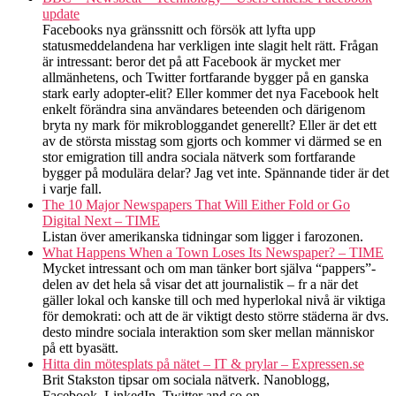
update
Facebooks nya gränssnitt och försök att lyfta upp
statusmeddelandena har verkligen inte slagit helt rätt. Frågan
är intressant: beror det på att Facebook är mycket mer
allmänhetens, och Twitter fortfarande bygger på en ganska
stark early adopter-elit? Eller kommer det nya Facebook helt
enkelt förändra sina användares beteenden och därigenom
bryta ny mark för mikrobloggandet generellt? Eller är det ett
av de största misstag som gjorts och kommer vi därmed se en
stor emigration till andra sociala nätverk som fortfarande
bygger på modulära delar? Jag vet inte. Spännande tider är det
i varje fall.
The 10 Major Newspapers That Will Either Fold or Go
Digital Next – TIME
Listan över amerikanska tidningar som ligger i farozonen.
What Happens When a Town Loses Its Newspaper? – TIME
Mycket intressant och om man tänker bort själva “pappers”-
delen av det hela så visar det att journalistik – fr a när det
gäller lokal och kanske till och med hyperlokal nivå är viktiga
för demokrati: och att de är viktigt desto större städerna är dvs.
desto mindre sociala interaktion som sker mellan människor
på ett byasätt.
Hitta din mötesplats på nätet – IT & prylar – Expressen.se
Brit Stakston tipsar om sociala nätverk. Nanoblogg,
Facebook, LinkedIn, Twitter and so on.