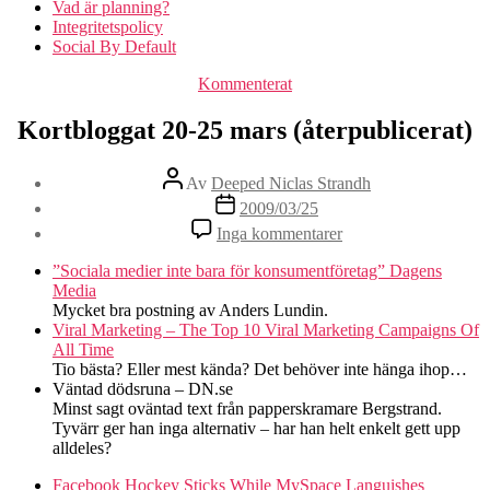
Vad är planning?
Integritetspolicy
Social By Default
Kategorier
Kommenterat
Kortbloggat 20-25 mars (återpublicerat)
Inläggsförfattare
Av
Deeped Niclas Strandh
Inläggsdatum
2009/03/25
till
Inga kommentarer
Kortbloggat
20-
”Sociala medier inte bara för konsumentföretag” Dagens
25
Media
mars
Mycket bra postning av Anders Lundin.
(återpublicerat)
Viral Marketing – The Top 10 Viral Marketing Campaigns Of
All Time
Tio bästa? Eller mest kända? Det behöver inte hänga ihop…
Väntad dödsruna – DN.se
Minst sagt oväntad text från papperskramare Bergstrand.
Tyvärr ger han inga alternativ – har han helt enkelt gett upp
alldeles?
Facebook Hockey Sticks While MySpace Languishes