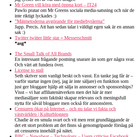
Mr Green vill köra med öppna kort – IT24
Pawlo pratar om Mr Greens sociala media-satsning och när de
inte riktigt lyckades :)
”Mätmetoderna avgörande för mediebyråerna”
Japp. Precis. Att han sedan talar i väldigt egen sak är en annan
sak :)
Twitter twitter little star « Messerschmitt
*asg*
The Small Talk of All Brands
En intressant frågande postning snarare än som ger några svar.
Och värt att fundera över.
License to stall
Seth skriver som vanligt beskt och vasst. En tanke jag får är –
varför startar ingen (nej, jag är inte säljare) en funktion som
just ger bloggare hjälp att sälja in annonser och sponsorships?
Visst – vi har affiliatenätverken men det här är mer
mediasäljare som faktiskt skapar relevans och meningsfull
nytta för såväl bloggare men också för annonsören.
Censuren ökar på Internet – och nu talar vi fakta och
västvärlden | Kulturbloggen
Chadie är en smula svart och vit men rent grundläggande är
det ett stort problem att det finns så genomgripande förslag på
att censurera innehåll på nätet.
BBC – Newsbeat – Technology – Users criticise Facebook