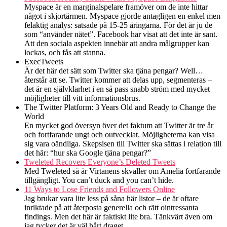
Myspace är en marginalspelare framöver om de inte hittar
något i skjortärmen. Myspace gjorde antagligen en enkel men
felaktig analys: satsade på 15-25 åringarna. För det är ju de
som “använder nätet”. Facebook har visat att det inte är sant.
Att den sociala aspekten innebär att andra målgrupper kan
lockas, och fås att stanna.
ExecTweets
Är det här det sätt som Twitter ska tjäna pengar? Well…
återstår att se. Twitter kommer att delas upp, segmenteras –
det är en självklarhet i en så pass snabb ström med mycket
möjligheter till vitt informationsbrus.
The Twitter Platform: 3 Years Old and Ready to Change the
World
En mycket god översyn över det faktum att Twitter är tre år
och fortfarande ungt och outvecklat. Möjligheterna kan visa
sig vara oändliga. Skepsisen till Twitter ska sättas i relation till
det här: “hur ska Google tjäna pengar?”
Tweleted Recovers Everyone’s Deleted Tweets
Med Tweleted så är Virtanens skvaller om Amelia fortfarande
tillgängligt. You can’t duck and you can’t hide.
11 Ways to Lose Friends and Followers Online
Jag brukar vara lite less på såna här listor – de är oftare
inriktade på att återposta generella och rätt ointressanta
findings. Men det här är faktiskt lite bra. Tänkvärt även om
jag tycker det är väl hårt draget.