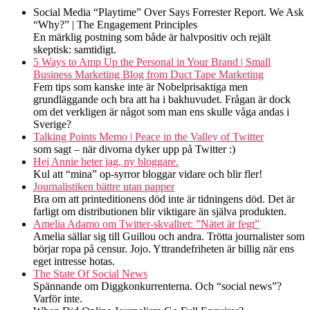
Social Media “Playtime” Over Says Forrester Report. We Ask
“Why?” | The Engagement Principles
En märklig postning som både är halvpositiv och rejält
skeptisk: samtidigt.
5 Ways to Amp Up the Personal in Your Brand | Small
Business Marketing Blog from Duct Tape Marketing
Fem tips som kanske inte är Nobelprisaktiga men
grundläggande och bra att ha i bakhuvudet. Frågan är dock
om det verkligen är något som man ens skulle våga andas i
Sverige?
Talking Points Memo | Peace in the Valley of Twitter
som sagt – när divorna dyker upp på Twitter :)
Hej Annie heter jag, ny bloggare.
Kul att “mina” op-syrror bloggar vidare och blir fler!
Journalistiken bättre utan papper
Bra om att printeditionens död inte är tidningens död. Det är
farligt om distributionen blir viktigare än själva produkten.
Amelia Adamo om Twitter-skvallret: ”Nätet är fegt”
Amelia sällar sig till Guillou och andra. Trötta journalister som
börjar ropa på censur. Jojo. Yttrandefriheten är billig när ens
eget intresse hotas.
The State Of Social News
Spännande om Diggkonkurrenterna. Och “social news”?
Varför inte.