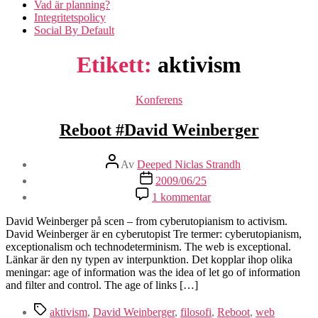
Vad är planning?
Integritetspolicy
Social By Default
Etikett:
aktivism
Kategorier
Konferens
Reboot #David Weinberger
Inläggsförfattare
Av
Deeped Niclas Strandh
Inläggsdatum
2009/06/25
till
1 kommentar
Reboot
#David
David Weinberger på scen – from cyberutopianism to activism.
Weinberger
David Weinberger är en cyberutopist Tre termer: cyberutopianism,
exceptionalism och technodeterminism. The web is exceptional.
Länkar är den ny typen av interpunktion. Det kopplar ihop olika
meningar: age of information was the idea of let go of information
and filter and control. The age of links […]
Etiketter
aktivism
,
David Weinberger
,
filosofi
,
Reboot
,
web