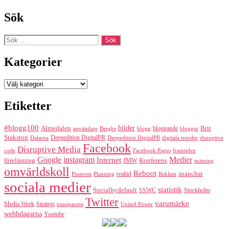
Sök
Sök
efter:
Kategorier
Kategorier
Etiketter
#blogg100
bilder
Almedalen
bloggande
Brit
Berghs
blogg
bloggar
användare
Stakston
Deepedition DigitalPR
Dalarna
Deepedition DigitalPR
digitala trender
disruptive
Facebook
Disruptive Media
code
Facebook Pages
framtiden
Google
instagram
Medier
Internet
föreläsning
Konferens
JMW
mätning
omvärldskoll
Reboot
realtid
snapchat
Pinterest
Reklam
Planning
sociala medier
statistik
Socialbydefault
SSWC
Stockholm
Twitter
varumärke
Media Week
Strategi
transparens
United Power
webbdagarna
Youtube