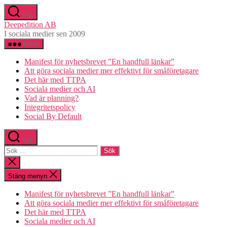
Hoppa
Sök
till
Deepedition AB
innehåll
I sociala medier sen 2009
Meny
Manifest för nyhetsbrevet ”En handfull länkar”
Att göra sociala medier mer effektivt för småföretagare
Det här med TTPA
Sociala medier och AI
Vad är planning?
Integritetspolicy
Social By Default
Sök
Sök
efter:
Stäng
sökningen
Stäng menyn
Manifest för nyhetsbrevet ”En handfull länkar”
Att göra sociala medier mer effektivt för småföretagare
Det här med TTPA
Sociala medier och AI