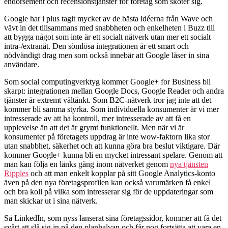
endorsement och recensionstjänster för företag som sköter sig.
Google har i plus tagit mycket av de bästa idéerna från Wave och
vävt in det tillsammans med snabbheten och enkelheten i Buzz till
att bygga något som inte är ett socialt nätverk utan mer ett socialt
intra-/extranät. Den sömlösa integrationen är ett smart och
nödvändigt drag men som också innebär att Google låser in sina
användare.
Som social computingverktyg kommer Google+ for Business bli
skarpt: integrationen mellan Google Docs, Google Reader och andra
tjänster är extremt vältänkt. Som B2C-nätverk tror jag inte att det
kommer bli samma styrka. Som individuella konsumenter är vi mer
intresserade av att ha kontroll, mer intresserade av att få en
upplevelse än att det är grymt funktionellt. Men när vi är
konsumenter på företagets uppdrag är inte wow-faktorn lika stor
utan snabbhet, säkerhet och att kunna göra bra beslut viktigare. Där
kommer Google+ kunna bli en mycket intressant spelare. Genom att
man kan följa en länks gång inom nätverket genom
nya tjänsten
Ripples
och att man enkelt kopplar på sitt Google Analytics-konto
även på den nya företagsprofilen kan också varumärken få enkel
och bra koll på vilka som intresserar sig för de uppdateringar som
man skickar ut i sina nätverk.
Så LinkedIn, som nyss lanserat sina företagssidor, kommer att få det
svårt att slå sig in på den planhalvan och får nog fortsätta att vara en