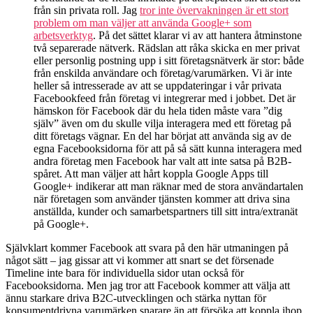
från sin privata roll. Jag
tror inte övervakningen är ett stort
problem om man väljer att använda Google+ som
arbetsverktyg
. På det sättet klarar vi av att hantera åtminstone
två separerade nätverk. Rädslan att råka skicka en mer privat
eller personlig postning upp i sitt företagsnätverk är stor: både
från enskilda användare och företag/varumärken. Vi är inte
heller så intresserade av att se uppdateringar i vår privata
Facebookfeed från företag vi integrerar med i jobbet. Det är
hämskon för Facebook där du hela tiden måste vara ”dig
själv” även om du skulle vilja interagera med ett företag på
ditt företags vägnar. En del har börjat att använda sig av de
egna Facebooksidorna för att på så sätt kunna interagera med
andra företag men Facebook har valt att inte satsa på B2B-
spåret. Att man väljer att hårt koppla Google Apps till
Google+ indikerar att man räknar med de stora användartalen
när företagen som använder tjänsten kommer att driva sina
anställda, kunder och samarbetspartners till sitt intra/extranät
på Google+.
Självklart kommer Facebook att svara på den här utmaningen på
något sätt – jag gissar att vi kommer att snart se det försenade
Timeline inte bara för individuella sidor utan också för
Facebooksidorna. Men jag tror att Facebook kommer att välja att
ännu starkare driva B2C-utvecklingen och stärka nyttan för
konsumentdrivna varumärken snarare än att försöka att koppla ihop