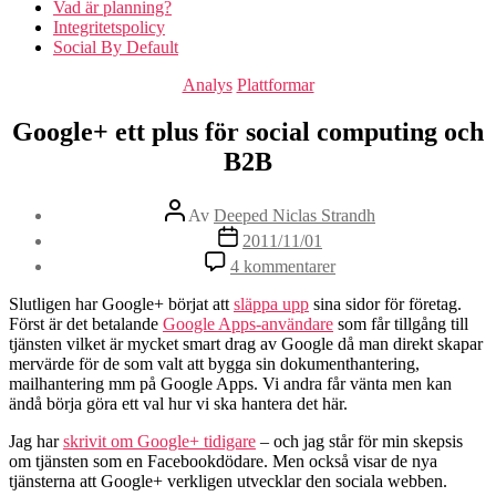
Vad är planning?
Integritetspolicy
Social By Default
Kategorier
Analys
Plattformar
Google+ ett plus för social computing och
B2B
Inläggsförfattare
Av
Deeped Niclas Strandh
Inläggsdatum
2011/11/01
till
4 kommentarer
Google+
ett
Slutligen har Google+ börjat att
släppa upp
sina sidor för företag.
plus
Först är det betalande
Google Apps-användare
som får tillgång till
för
tjänsten vilket är mycket smart drag av Google då man direkt skapar
social
mervärde för de som valt att bygga sin dokumenthantering,
computing
mailhantering mm på Google Apps. Vi andra får vänta men kan
och
ändå börja göra ett val hur vi ska hantera det här.
B2B
Jag har
skrivit om Google+ tidigare
– och jag står för min skepsis
om tjänsten som en Facebookdödare. Men också visar de nya
tjänsterna att Google+ verkligen utvecklar den sociala webben.