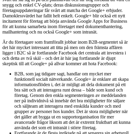
snygg och enkel CV-plats; deras diskussionsgrupper och
företagsuppdateringar får svårt att matcha det Google+ erbjuder.
Damoklessvärdet har fallit helt enkelt. Google+ blir också ett nytt
incitament för företag att börja använda Google Apps for Business
för att kunna samarbeta inom företaget med dokumenthantering,
mailhantering och nu också Google+ som intranät.
Är du företagare som framförallt jobbar inom B2B-segmentet så är
det här mycket intressant att titta på men om den främsta affären
ligger i B2C så är fortfarande Facebook det centrala att investera i
och detta av två skäl – och det är här jag fortfarande är djupt
skeptisk till att Google+ på allvar kommer att hota Facebook:
B2B, som jag tidigare sagt, handlar om mycket mer
funktionell socialt nätverkande. Google+ är enklare att skapa
informationsflöden i, det är möjligt att dela dokument på ett
bra sätt och att interagera runt dessa – både som kund och
företag. Genom den enkla segmenteringen av meddelanden
ner på individnivå så innebär det bra möjligheter för säljare
och säljteam att interagera med enskilda kunder och med
grupper av personer hos kunder. Det är stora möjligheter när
det gäller att bygga ut en supportorganisation för mer
avancerade frågor liksom att det är extremt fruktbart att kunna
använda det som ett intranät i större företag.
Fortfarande är de flesta inriktade på att separera sin arbetsroll