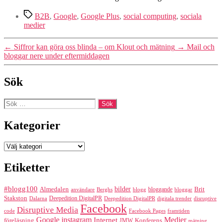
Etiketter
B2B
,
Google
,
Google Plus
,
social computing
,
sociala
medier
←
Siffror kan göra oss blinda – om Klout och mätning
→
Mail och
bloggar nere under eftermiddagen
Sök
Sök
efter:
Kategorier
Kategorier
Etiketter
#blogg100
bilder
Almedalen
bloggande
Brit
Berghs
blogg
bloggar
användare
Stakston
Deepedition DigitalPR
Dalarna
Deepedition DigitalPR
digitala trender
disruptive
Facebook
Disruptive Media
code
Facebook Pages
framtiden
Google
instagram
Medier
Internet
föreläsning
Konferens
JMW
mätning