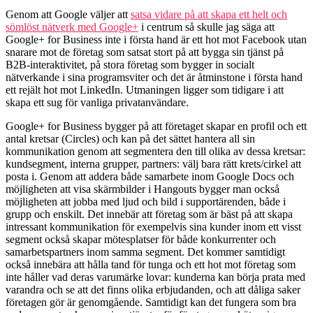
Genom att Google väljer att
satsa vidare på att skapa ett helt och
sömlöst nätverk med Google+
i centrum så skulle jag säga att
Google+ for Business inte i första hand är ett hot mot Facebook utan
snarare mot de företag som satsat stort på att bygga sin tjänst på
B2B-interaktivitet, på stora företag som bygger in socialt
nätverkande i sina programsviter och det är åtminstone i första hand
ett rejält hot mot LinkedIn. Utmaningen ligger som tidigare i att
skapa ett sug för vanliga privatanvändare.
Google+ for Business bygger på att företaget skapar en profil och ett
antal kretsar (Circles) och kan på det sättet hantera all sin
kommunikation genom att segmentera den till olika av dessa kretsar:
kundsegment, interna grupper, partners: välj bara rätt krets/cirkel att
posta i. Genom att addera både samarbete inom Google Docs och
möjligheten att visa skärmbilder i Hangouts bygger man också
möjligheten att jobba med ljud och bild i supportärenden, både i
grupp och enskilt. Det innebär att företag som är bäst på att skapa
intressant kommunikation för exempelvis sina kunder inom ett visst
segment också skapar mötesplatser för både konkurrenter och
samarbetspartners inom samma segment. Det kommer samtidigt
också innebära att hålla tand för tunga och ett hot mot företag som
inte håller vad deras varumärke lovar: kunderna kan börja prata med
varandra och se att det finns olika erbjudanden, och att dåliga saker
företagen gör är genomgående. Samtidigt kan det fungera som bra