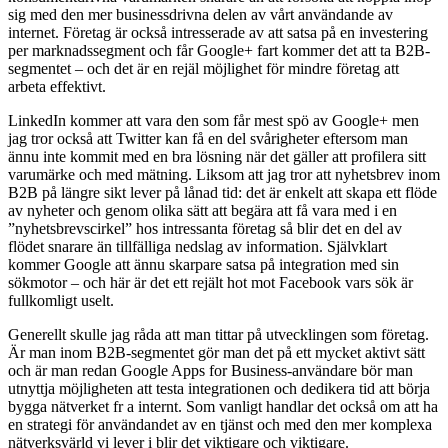
sig med den mer businessdrivna delen av vårt användande av
internet. Företag är också intresserade av att satsa på en investering
per marknadssegment och får Google+ fart kommer det att ta B2B-
segmentet – och det är en rejäl möjlighet för mindre företag att
arbeta effektivt.
LinkedIn kommer att vara den som får mest spö av Google+ men
jag tror också att Twitter kan få en del svårigheter eftersom man
ännu inte kommit med en bra lösning när det gäller att profilera sitt
varumärke och med mätning. Liksom att jag tror att nyhetsbrev inom
B2B på längre sikt lever på lånad tid: det är enkelt att skapa ett flöde
av nyheter och genom olika sätt att begära att få vara med i en
”nyhetsbrevscirkel” hos intressanta företag så blir det en del av
flödet snarare än tillfälliga nedslag av information. Självklart
kommer Google att ännu skarpare satsa på integration med sin
sökmotor – och här är det ett rejält hot mot Facebook vars sök är
fullkomligt uselt.
Generellt skulle jag råda att man tittar på utvecklingen som företag.
Är man inom B2B-segmentet gör man det på ett mycket aktivt sätt
och är man redan Google Apps for Business-användare bör man
utnyttja möjligheten att testa integrationen och dedikera tid att börja
bygga nätverket fr a internt. Som vanligt handlar det också om att ha
en strategi för användandet av en tjänst och med den mer komplexa
nätverksvärld vi lever i blir det viktigare och viktigare.