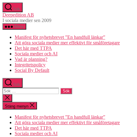
Hoppa
Sök
till
Deepedition AB
innehåll
I sociala medier sen 2009
Meny
Manifest för nyhetsbrevet ”En handfull länkar”
Att göra sociala medier mer effektivt för småföretagare
Det här med TTPA
Sociala medier och AI
Vad är planning?
Integritetspolicy
Social By Default
Sök
Sök
efter:
Stäng
sökningen
Stäng menyn
Manifest för nyhetsbrevet ”En handfull länkar”
Att göra sociala medier mer effektivt för småföretagare
Det här med TTPA
Sociala medier och AI