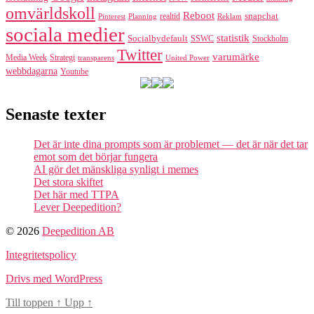
omvärldskoll
Reboot
realtid
snapchat
Pinterest
Reklam
Planning
sociala medier
statistik
Socialbydefault
SSWC
Stockholm
Twitter
varumärke
Media Week
Strategi
transparens
United Power
webbdagarna
Youtube
Senaste texter
Det är inte dina prompts som är problemet — det är när det tar
emot som det börjar fungera
AI gör det mänskliga synligt i memes
Det stora skiftet
Det här med TTPA
Lever Deepedition?
© 2026
Deepedition AB
Integritetspolicy
Drivs med WordPress
Till toppen
↑
Upp
↑